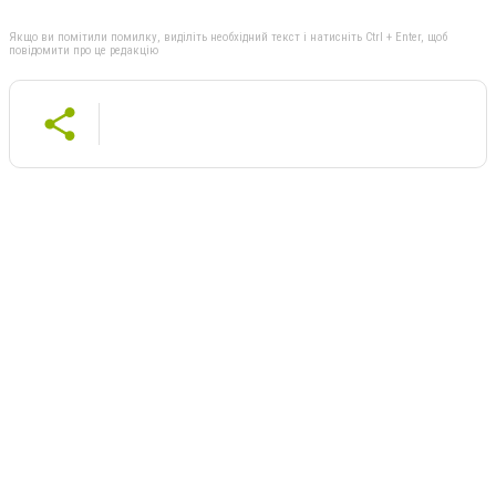
Якщо ви помітили помилку, виділіть необхідний текст і натисніть Ctrl + Enter, щоб
повідомити про це редакцію