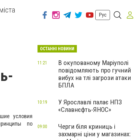
міста
Рус
ОСТАННІ НОВИНИ
В окупованому Маріуполі
11:21
повідомляють про гучний
ь-
вибух на тлі загрози атаки
БПЛА
У Ярославлі палає НПЗ
10:19
«Славнєфть-ЯНОС»
чшие условия
 принципы по
Черги біля криниць і
09:00
захмарні ціни у магазинах: