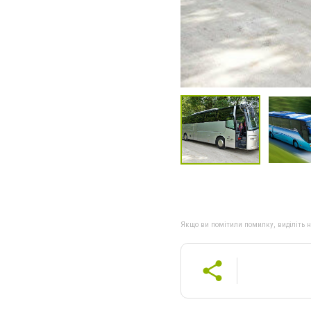
Якщо ви помітили помилку, виділіть нео