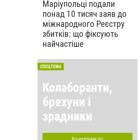
Маріупольці подали
понад 10 тисяч заяв до
міжнародного Реєстру
збитків: що фіксують
найчастіше
СПЕЦТЕМА
Колаборанти,
брехуни і
зрадники
Всі матеріали тут