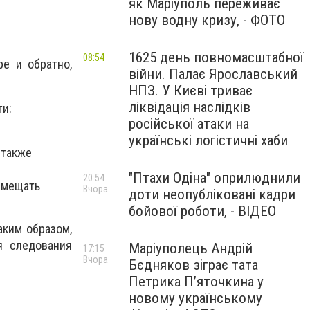
як Маріуполь переживає
нову водну кризу, - ФОТО
1625 день повномасштабної
08:54
е и обратно,
війни. Палає Ярославський
НПЗ. У Києві триває
ліквідація наслідків
ти:
російської атаки на
українські логістичні хаби
 также
"Птахи Одіна" оприлюднили
20:54
вмещать
Вчора
доти неопубліковані кадри
бойової роботи, - ВІДЕО
аким образом,
я следования
Маріуполець Андрій
17:15
Вчора
Бєдняков зіграє тата
Петрика П’яточкина у
новому українському