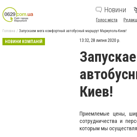
Новини
Голос міста
Редакц
Головна
Запускаем мега комфортный автобусный маршрут Мариуполь-Киев!
13:32, 28 липня 2020 р.
НОВИНИ КОМПАНІЙ
Запуска
автобусн
Киев!
Приемлемые цены, шир
сотрудничества и пер
которым мы осуществляе