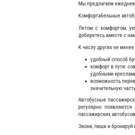
Мы предлагаем ежедневн
Комфортабельные автобу
Летом с комфортом, ую
доберетесь вместе с нам
К числу других не мене
удобный способ бр
комфорт в пути: с
удобными креслам
возможность перев
значительную част
Автобусные пассажирски
регулярно появляются
пассажирских автобусов
Звони, пиши и бронируй