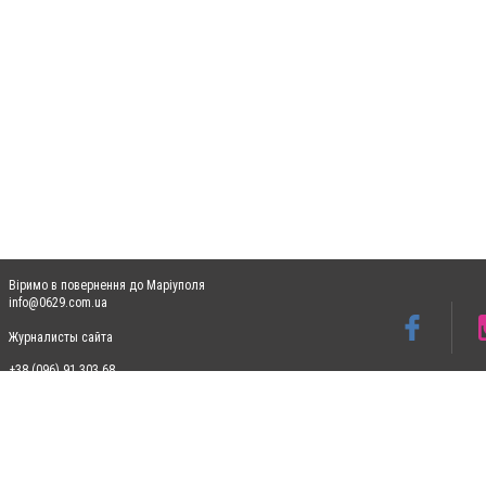
Віримо в повернення до Маріуполя
info@0629.com.ua
Журналисты сайта
+38 (096) 91 303 68
Допускається цитування матеріалів без отримання попередньої згоди 0629.com.ua за
пошукових систем гіперпосилання на цитовані статті не нижче другого абзацу в тек
Матеріали з плашками "Новини компаній", "Промо", "Партнерський матеріал", "Партнер