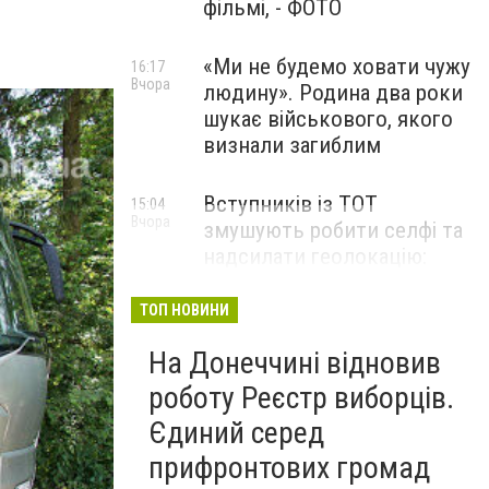
фільмі, - ФОТО
«Ми не будемо ховати чужу
16:17
Вчора
людину». Родина два роки
шукає військового, якого
визнали загиблим
Вступників із ТОТ
15:04
Вчора
змушують робити селфі та
надсилати геолокацію:
правозахисники звернулися
до МОН
ТОП НОВИНИ
На Донеччині відновив
роботу Реєстр виборців.
Єдиний серед
прифронтових громад