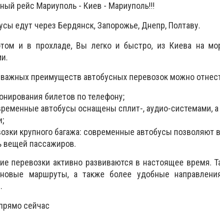
ый рейс Мариуполь - Киев - Мариуполь!!!
сы едут через Бердянск, Запорожье, Днепр, Полтаву.
том и в прохладе, Вы легко и быстро, из Киева на мор
и.
е важных преимуществ автобусных перевозок можно отнес
онирования билетов по телефону;
овременные автобусы оснащены сплит-, аудио-системами, а
и;
озки крупного багажа: современные автобусы позволяют 
ь вещей пассажиров.
е перевозки активно развиваются в настоящее время. Т
 новые маршруты, а также более удобные направлени
.
 прямо сейчас