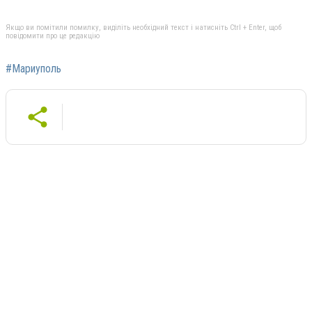
Якщо ви помітили помилку, виділіть необхідний текст і натисніть Ctrl + Enter, щоб
повідомити про це редакцію
#Мариуполь