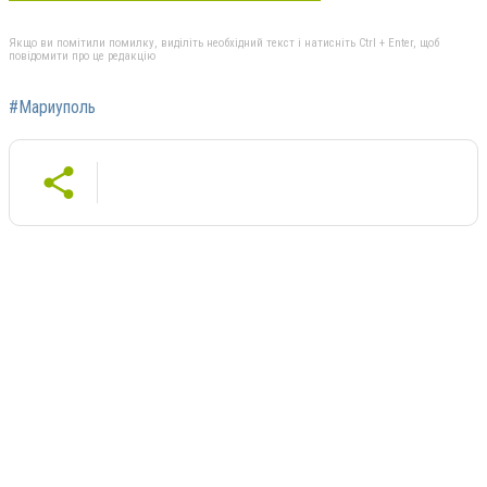
Якщо ви помітили помилку, виділіть необхідний текст і натисніть Ctrl + Enter, щоб
повідомити про це редакцію
#Мариуполь