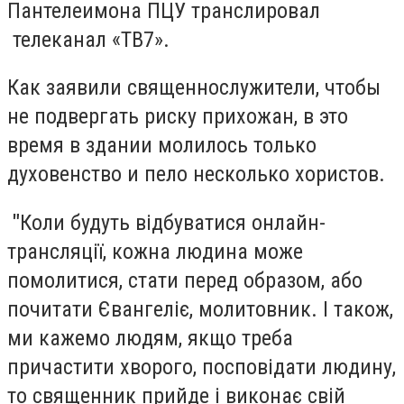
Пантелеимона ПЦУ транслировал
телеканал «ТВ7».
Как заявили священнослужители, чтобы
не подвергать риску прихожан, в это
время в здании молилось только
духовенство и пело несколько хористов.
"
Коли будуть відбуватися онлайн-
трансляції, кожна людина може
помолитися, стати перед образом, або
почитати Євангеліє, молитовник. І також,
ми кажемо людям, якщо треба
причастити хворого, посповідати людину,
то священник прийде і виконає свій