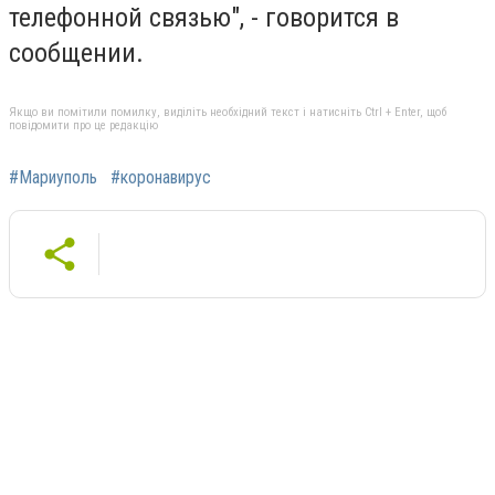
телефонной связью", - говорится в
сообщении.
Якщо ви помітили помилку, виділіть необхідний текст і натисніть Ctrl + Enter, щоб
повідомити про це редакцію
#Мариуполь
#коронавирус