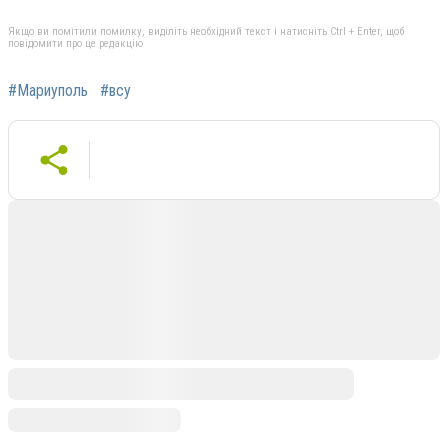
Якщо ви помітили помилку, виділіть необхідний текст і натисніть Ctrl + Enter, щоб
повідомити про це редакцію
#Мариуполь
#всу