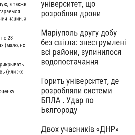
університет, що
ую, а также
стараемся
розробляв дрони
ии нации, а
Маріуполь другу добу
т о 28
без світла: знеструмлені
х (мало, но
всі райони, зупинилося
водопостачання
 прикрывать
вь (или же
Горить університет, де
розробляли системи
оценку
БПЛА . Удар по
Бєлгороду
Двох учасників «ДНР»