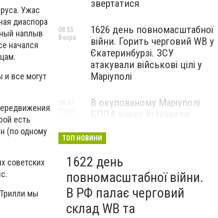
звертатися
ируса. Ужас
ная диаспора
1626 день повномасштабної
08:55
мный наплыв
Вчора
війни. Горить черговий WB у
се начался
Єкатеринбурзі. ЗСУ
йцам.
атакували військові цілі у
Маріуполі
ы и все могут
В окупованому Маріуполі
08:47
передвижения
Вчора
БПЛА знову атакували
рой есть
енергетичну інфраструктуру,
ин (по одному
— ВІДЕО
ТОП НОВИНИ
1622 день
их советских
с.
повномасштабної війни.
В РФ палає черговий
 Трилли мы
склад WB та