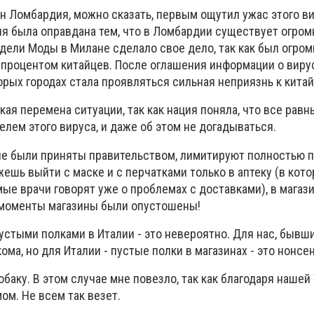
он Ломбардия, можно сказать, первым ощутил ужас этого в
ия была оправдана тем, что в Ломбардии существует огром
едели Моды в Милане сделало свое дело, так как был огро
 процентом китайцев. После оглашения информации о виру
торых городах стала проявляться сильная неприязнь к кита
ая перемена ситуации, так как нация поняла, что все равн
елем этого вируса, и даже об этом не догадываться.
ые были приняты правительством, лимитируют полностью 
ожешь выйти с маске и с перчатками только в аптеку (в кото
мые врачи говорят уже о проблемах с доставками), в магаз
 моменты магазины были опустошены!
устыми полками в Италии - это невероятно. Для нас, бывш
ома, но для Италии - пустые полки в магазинах - это нонсен
баку. В этом случае мне повезло, так как благодаря нашей
ом. Не всем так везет.