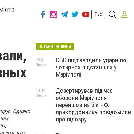
міста
Рус
ОСТАННІ НОВИНИ
али,
СБС підтвердили удари по
19:31
Вчора
чотирьох підстанціях у
зных
Маріуполі
Дезертирував під час
14:44
Вчора
оборони Маріуполя і
перейшов на бік РФ:
вирус. Однако
прикордоннику повідомили
анах
про підозру
цы,
азать, что