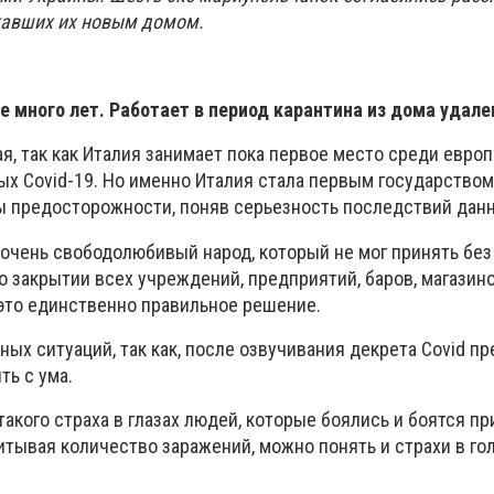
ставших их новым домом.
 много лет. Работает в период карантина из дома удале
ая, так как Италия занимает пока первое место среди евро
ых Covid-19. Но именно Италия стала первым государством
 предосторожности, поняв серьезность последствий данн
 очень свободолюбивый народ, который не мог принять без
 закрытии всех учреждений, предприятий, баров, магазино
 это единственно правильное решение.
ных ситуаций, так как, после озвучивания декрета Covid п
ть с ума.
такого страха в глазах людей, которые боялись и боятся п
итывая количество заражений, можно понять и страхи в го