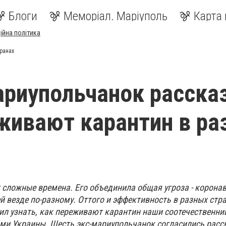
Блоги
Меморіал. Маріуполь
Карта 
ійна політика
ранах
риупольчанок рассказ
живают карантин в ра
 сложные времена. Его объединила общая угроза - корона
й везде по-разному. Оттого и эффективность в разных стр
ил узнать, как переживают карантин наши соотечественни
ми Украины. Шесть экс-мариупольчанок согласились расск