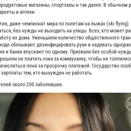
епродуктовые магазины, спортзалы и так далее. В обычном
ркеты и аптеки.
я, даже чемпионат мира по полетам на лыжах (ski flying).
ься, без нужды не выходить на улицы. Всех, кто может ра
работу из дома. Уменьшили количество общественного тран
входе обязывают дезинфицировать руки и надевать однора
я и банки впускают по одному. Призвали без особой нужд
решили не платить пока за коммуналку, чтобы не толпились
начисляться пеня за просрочку платежей. Государство поо
 зарплаты тем, кто вынужден не работать.
телей около 200 заболевших.