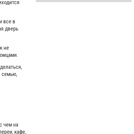
иходится
и все в
ая дверь
к не
томцами.
тделаться,
 семью,
с чем на
лереи, кафе,