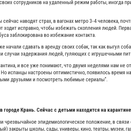
своих сотрудников на удаленный режим работы, иногда пр
сейчас наводят страх, в вагонах метро 3-4 человека, почт
рт ходит исправно, чтобы избежать скопления людей. Перв
буса заблокирована во избежание контакта.
 начали сдавать в аренду своих собак, так как выгул соба
и случаи задержания людей, гуляющих с игрушечными пи
рантина, и все уже понимают, что двумя неделями нам не о
. Но испанцы настроены оптимистично, появилось время на
рыми друзьями и посмотреть любимые сериалы".
в городе Крань. Сейчас с детьми находится на карантине
или чрезвычайное эпидемиологическое положение, в связи 
ый) закрыты школы, сады, универы, кино, театры, музеи, га