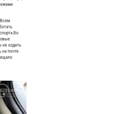
 режиме
 Всем
ботать
спорта.Во
зовые
ы не ходить
 на почте.
бещало