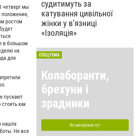
судитимуть за
В четверг мы
катування цивільної
о положения,
ким ростом
жінки у в’язниці
 будет
«Ізоляція»
иться
же в большом
еделю на
СПЕЦТЕМА
ода для
Колаборанти,
запретили
ро.
брехуни і
не пускают
зрадники
 стоять как
я нашла
Всі матеріали тут
боты. Не все