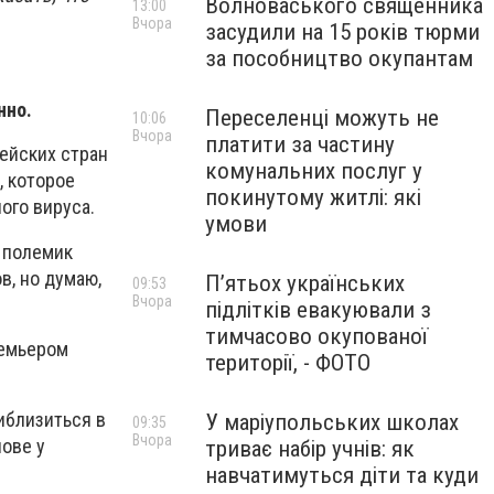
Волноваського священника
13:00
Вчора
засудили на 15 років тюрми
за пособництво окупантам
нно.
Переселенці можуть не
10:06
Вчора
платити за частину
пейских стран
комунальних послуг у
, которое
покинутому житлі: які
ого вируса.
умови
 полемик
в, но думаю,
П’ятьох українських
09:53
Вчора
підлітків евакуювали з
тимчасово окупованої
ремьером
території, - ФОТО
риблизиться в
У маріупольських школах
09:35
Вчора
лове у
триває набір учнів: як
навчатимуться діти та куди