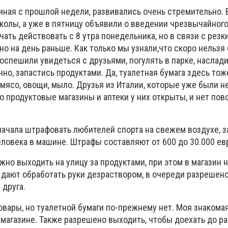
иная с прошлой недели, развивались очень стремительно. 
школы, а уже в пятницу объявили о введении чрезвычайног
ать действовать с 8 утра понедельника, но в связи с рез
о на день раньше. Как только мы узнали,что скоро нельзя
поспешили увидеться с друзьями, погулять в парке, наслад
чно, запастись продуктами. Да, туалетная бумага здесь то
 мясо, овощи, мыло. Друзья из Италии, которые уже были н
то продуктовые магазины и аптеки у них открыты, и нет пов
начала штрафовать любителей спорта на свежем воздухе, 
еловека в машине. Штрафы cоставляют от 600 до 30.000 ев
но выходить на улицу за продуктами, при этом в магазин 
 дают обработать руки дезраствором, в очереди разрешено
 друга.
овары, но туалетной бумаги по-прежнему нет. Моя знакома
 магазине. Также разрешено выходить, чтобы доехать до ра