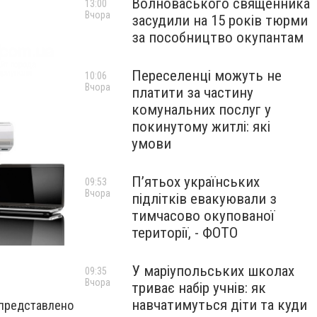
Волноваського священника
13:00
Вчора
засудили на 15 років тюрми
за пособництво окупантам
Переселенці можуть не
10:06
Вчора
платити за частину
комунальних послуг у
покинутому житлі: які
умови
П’ятьох українських
09:53
Вчора
підлітків евакуювали з
тимчасово окупованої
території, - ФОТО
У маріупольських школах
09:35
Вчора
триває набір учнів: як
навчатимуться діти та куди
 представлено