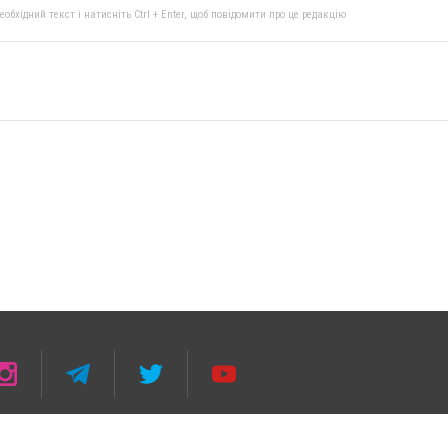
бхідний текст і натисніть Ctrl + Enter, щоб повідомити про це редакцію