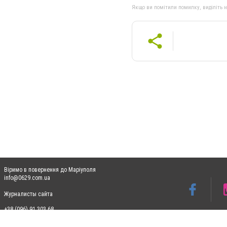
Якщо ви помітили помилку, виділіть нео
Віримо в повернення до Маріуполя
info@0629.com.ua
Журналисты сайта
+38 (096) 91 303 68