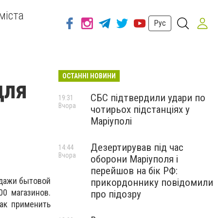
міста
Рус
ОСТАННІ НОВИНИ
для
СБС підтвердили удари по
19:31
Вчора
чотирьох підстанціях у
Маріуполі
Дезертирував під час
14:44
Вчора
оборони Маріуполя і
перейшов на бік РФ:
одажи бытовой
прикордоннику повідомили
00 магазинов.
про підозру
ак применить