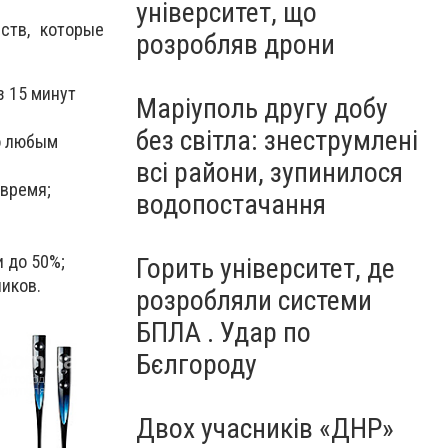
університет, що
ств, которые
розробляв дрони
з 15 минут
Маріуполь другу добу
без світла: знеструмлені
о любым
всі райони, зупинилося
 время;
водопостачання
 до 50%;
Горить університет, де
ликов.
розробляли системи
БПЛА . Удар по
Бєлгороду
Двох учасників «ДНР»