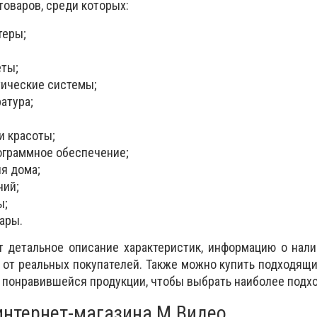
товаров, среди которых:
теры;
ты;
тические системы;
атура;
и красоты;
рограммное обеспечение;
я дома;
ний;
ы;
ары.
т детальное описание характеристик, информацию о нал
 от реальных покупателей. Также можно купить подходящ
 понравившейся продукции, чтобы выбрать наиболее подх
нтернет-магазина М.Видео