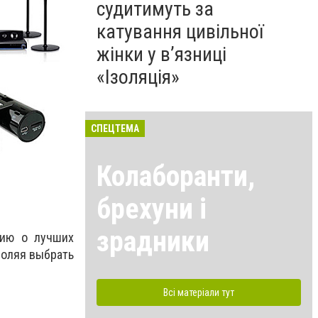
судитимуть за
катування цивільної
жінки у в’язниці
«Ізоляція»
СПЕЦТЕМА
Колаборанти,
брехуни і
зрадники
цию о лучших
воляя выбрать
Всі матеріали тут