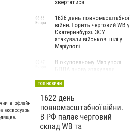
звертатися
1626 день повномасштабної
08:55
Вчора
війни. Горить черговий WB у
Єкатеринбурзі. ЗСУ
атакували військові цілі у
Маріуполі
В окупованому Маріуполі
08:47
Вчора
БПЛА знову атакували
енергетичну інфраструктуру,
— ВІДЕО
ТОП НОВИНИ
1622 день
ичии в офлайн
повномасштабної війни.
ие аксессуары
В РФ палає черговий
одящее.
склад WB та