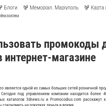
Блоги
Меморіал. Маріуполь
Карта 
ійна політика
льзовать промокоды 
в интернет-магазине
ео является одной из самых больших сетей розничной пр
. Сегодня под управлением компании находится более 4
ых каталогов 3dnews.ru и Promocodius.com расскажут к
бы сэкономить на покупках деньги и время.