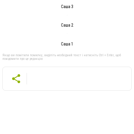
Саша 3
Саша 2
Саша 1
Якщо ви помітили помилку, виділіть необхідний текст і натисніть Ctrl + Enter, щоб
повідомити про це редакцію