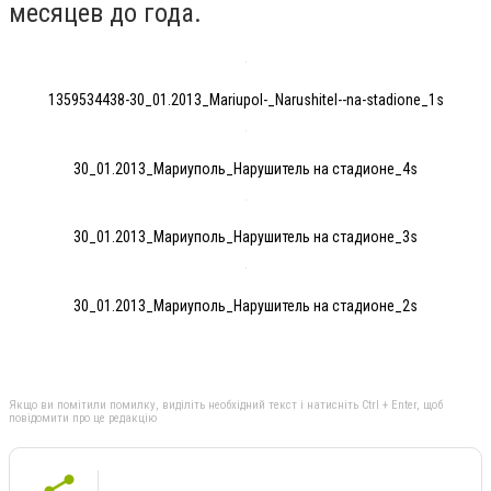
месяцев до года.
1359534438-30_01.2013_Mariupol-_Narushitel--na-stadione_1s
30_01.2013_Мариуполь_Нарушитель на стадионе_4s
30_01.2013_Мариуполь_Нарушитель на стадионе_3s
30_01.2013_Мариуполь_Нарушитель на стадионе_2s
Якщо ви помітили помилку, виділіть необхідний текст і натисніть Ctrl + Enter, щоб
повідомити про це редакцію