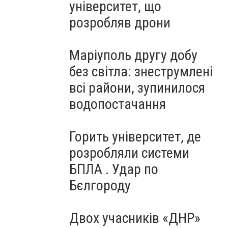
університет, що
розробляв дрони
Маріуполь другу добу
без світла: знеструмлені
всі райони, зупинилося
водопостачання
Горить університет, де
розробляли системи
БПЛА . Удар по
Бєлгороду
Двох учасників «ДНР»