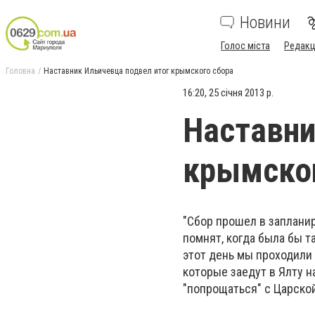
Новини
Голос міста
Редакц
Головна
Наставник Ильичевца подвел итог крымского сбора
16:20, 25 січня 2013 р.
Наставни
крымског
"Сбор прошел в заплани
помнят, когда была бы т
этот день мы проходили 
которые заедут в Ялту 
"попрощаться" с Царской