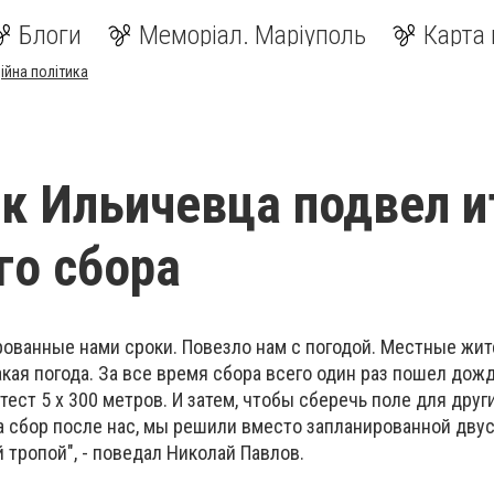
Блоги
Меморіал. Маріуполь
Карта 
ійна політика
к Ильичевца подвел и
о сбора
рованные нами сроки. Повезло нам с погодой. Местные жит
акая погода. За все время сбора всего один раз пошел дожд
тест 5 х 300 метров. И затем, чтобы сберечь поле для друг
на сбор после нас, мы решили вместо запланированной дву
 тропой", - поведал Николай Павлов.