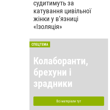
судитимуть за
катування цивільної
жінки у в’язниці
«Ізоляція»
СПЕЦТЕМА
Колаборанти,
брехуни і
зрадники
Всі матеріали тут