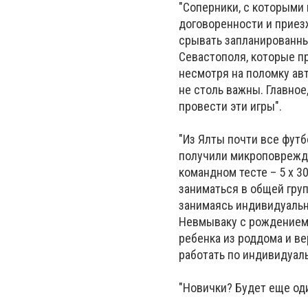
"Соперники, с которыми
договоренности и приезж
срывать запланированны
Севастополя, которые пр
несмотря на поломку ав
не столь важны. Главное
провести эти игры".
"Из Ялты почти все фут
получили микроповрежде
командном тесте – 5 х 3
заниматься в общей груп
занимаясь индивидуальн
Невмываку с рождением д
ребенка из роддома и в
работать по индивидуал
"Новички? Будет еще оди