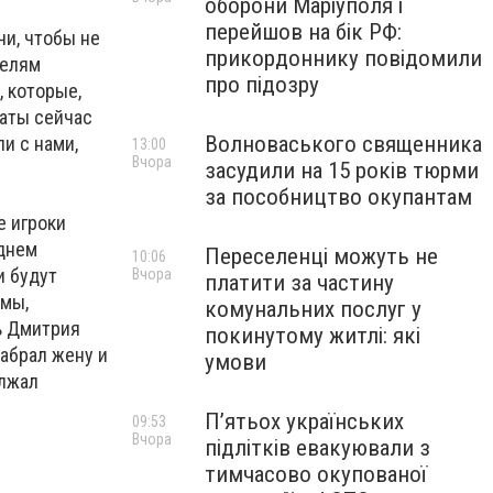
оборони Маріуполя і
и
перейшов на бік РФ:
чи, чтобы не
прикордоннику повідомили
телям
про підозру
, которые,
таты сейчас
Волноваського священника
и с нами,
13:00
Вчора
засудили на 15 років тюрми
за пособництво окупантам
е игроки
еднем
Переселенці можуть не
10:06
и будут
Вчора
платити за частину
вмы,
комунальних послуг у
ь Дмитрия
покинутому житлі: які
забрал жену и
умови
олжал
П’ятьох українських
09:53
Вчора
підлітків евакуювали з
тимчасово окупованої