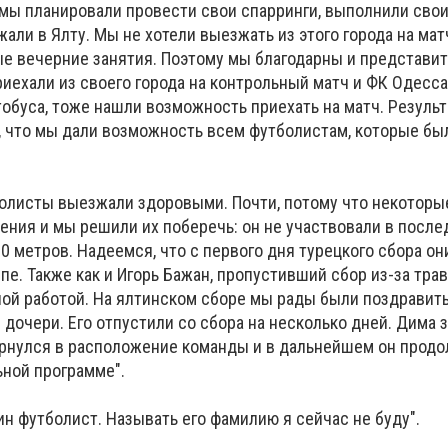
 мы планировали провести свои спарринги, выполнили сво
али в Ялту. Мы не хотели выезжать из этого города на мат
е вечерние занятия. Поэтому мы благодарны и представи
иехали из своего города на контрольный матч и ФК Одесса
тобуса, тоже нашли возможность приехать на матч. Резуль
, что мы дали возможность всем футболистам, которые был
болисты выезжали здоровыми. Почти, потому что некоторы
ния и мы решили их поберечь: он не участвовали в посл
00 метров. Надеемся, что с первого дня турецкого сбора он
пе. Также как и Игорь Бажан, пропустивший сбор из-за тра
ой работой. На ялтинском сборе мы рады были поздравит
очери. Его отпустили со сбора на несколько дней. Дима 
ернулся в расположение команды и в дальнейшем он прод
ьной программе".
н футболист. Называть его фамилию я сейчас не буду".