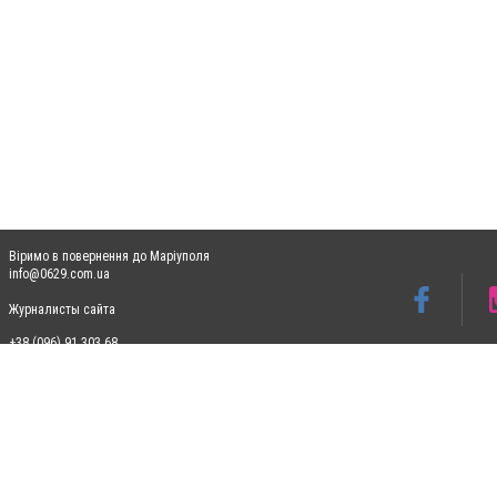
Віримо в повернення до Маріуполя
info@0629.com.ua
Журналисты сайта
+38 (096) 91 303 68
Допускається цитування матеріалів без отримання попередньої згоди 0629.com.ua за
пошукових систем гіперпосилання на цитовані статті не нижче другого абзацу в тек
Матеріали з плашками "Новини компаній", "Промо", "Партнерський матеріал", "Партнер
Реклама на сайті
Ф