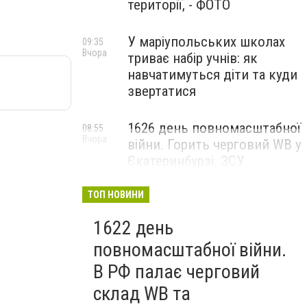
території, - ФОТО
У маріупольських школах
09:35
Вчора
триває набір учнів: як
навчатимуться діти та куди
звертатися
1626 день повномасштабної
08:55
Вчора
війни. Горить черговий WB у
Єкатеринбурзі. ЗСУ
атакували військові цілі у
Маріуполі
ТОП НОВИНИ
1622 день
повномасштабної війни.
В РФ палає черговий
склад WB та