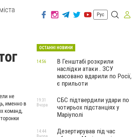
міста
Рус
ОСТАННІ НОВИНИ
тог
В Генштабі розкрили
14:56
наслідки атаки . ЗСУ
масовано вдарили по Росії,
є прильоти
ели не
СБС підтвердили удари по
19:31
ь, именно в
Вчора
чотирьох підстанціях у
их команд,
Маріуполі
сторонки
Дезертирував під час
14:44
Вчора