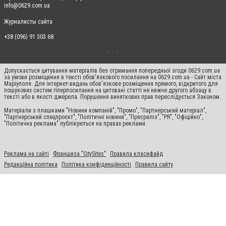
info@0629.com.ua
Журналисты сайта
+38 (096) 91 303 68
Допускається цитування матеріалів без отримання попередньої згоди 0629.com.ua
за умови розміщення в тексті обов'язкового посилання на 0629.com.ua - Сайт міста
Маріуполя. Для інтернет-видань обов'язкове розміщення прямого, відкритого для
пошукових систем гіперпосилання на цитовані статті не нижче другого абзацу в
тексті або в якості джерела. Порушення виняткових прав переслідується Законом.
Матеріали з плашками "Новини компаній", "Промо", "Партнерський матеріал",
"Партнерський спецпроєкт", "Політичні новини", "Пресреліз", "PR", "Офіційно",
"Політична реклама" публікуються на правах реклами.
Реклама на сайті
Франшиза "CitySites"
Правила класифайд
Редакційна політика
Політика конфіденційності
Правила сайту