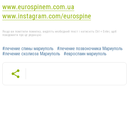
www.eurospinem.com.ua
www.instagram.com/eurospine
Якщо ви помітили помилку, виділіть необхідний текст і натисніть Ctrl + Enter, щоб
повідомити про це редакцію
#лечение спины мариуполь
#лечение позвоночника Мариуполь
#лечение сколиоза Мариуполь
#евроспаин мариуполь