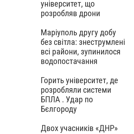
університет, що
розробляв дрони
Маріуполь другу добу
без світла: знеструмлені
всі райони, зупинилося
водопостачання
Горить університет, де
розробляли системи
БПЛА . Удар по
Бєлгороду
Двох учасників «ДНР»