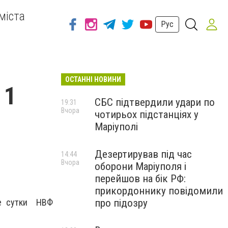
міста
Рус
ОСТАННІ НОВИНИ
 1
СБС підтвердили удари по
19:31
Вчора
чотирьох підстанціях у
Маріуполі
Дезертирував під час
14:44
Вчора
оборони Маріуполя і
перейшов на бік РФ:
прикордоннику повідомили
про підозру
ие сутки НВФ