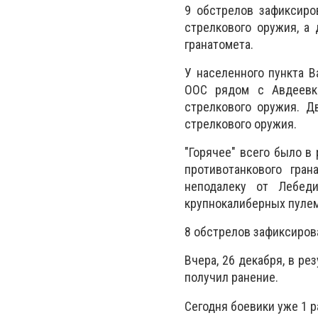
9 обстрелов зафиксиро
стрелкового оружия, а 
гранатомета.
У населенного пункта В
ООС рядом с Авдеевка
стрелкового оружия. Д
стрелкового оружия.
"Горячее" всего было в
противотанкового гран
неподалеку от Лебеди
крупнокалиберных пуле
8 обстрелов зафиксирова
Вчера, 26 декабря, в р
получил ранение.
Сегодня боевики уже 1 р