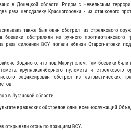
вано в Донецкой области. Рядом с Невельским террор
два раза неподалеку Красногоровки - из станкового про
асильевка также был один обстрел из стрелкового оруж
 боевики обстреляли из ручного противотанкового г
ва раза силовики ВСУ попали вблизи Старогнатовки по
 районе Водяного, что под Мариуполем. Там боевики били 
атомета, крупнокалиберного пулемета и стрелкового о
нского зафиксирован обстрел из автоматических гр
метов.
но в Луганской области.
езультате вражеских обстрелов один военнослужащий Объ
аз открывали огонь по позициям ВСУ.