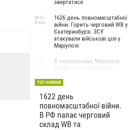
звертатися
1626 день повномасштабної
08:55
Вчора
війни. Горить черговий WB у
Єкатеринбурзі. ЗСУ
атакували військові цілі у
Маріуполі
В окупованому Маріуполі
08:47
Вчора
БПЛА знову атакували
енергетичну інфраструктуру,
— ВІДЕО
ТОП НОВИНИ
1622 день
повномасштабної війни.
В РФ палає черговий
склад WB та