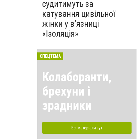
судитимуть за
катування цивільної
жінки у в’язниці
«Ізоляція»
СПЕЦТЕМА
Колаборанти,
брехуни і
зрадники
Всі матеріали тут