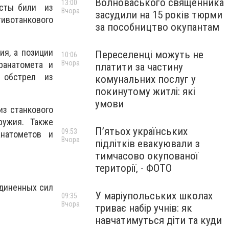
Волноваського священника
13:00
исты били из
Вчора
засудили на 15 років тюрми
тивотанкового
за пособництво окупантам
ия, а позиции
Переселенці можуть не
10:06
Вчора
ранатомета и
платити за частину
д обстрел из
комунальних послуг у
покинутому житлі: які
умови
из станкового
ружия. Также
П’ятьох українських
09:53
анатометов и
Вчора
підлітків евакуювали з
тимчасово окупованої
території, - ФОТО
единенных сил
У маріупольських школах
09:35
Вчора
триває набір учнів: як
навчатимуться діти та куди