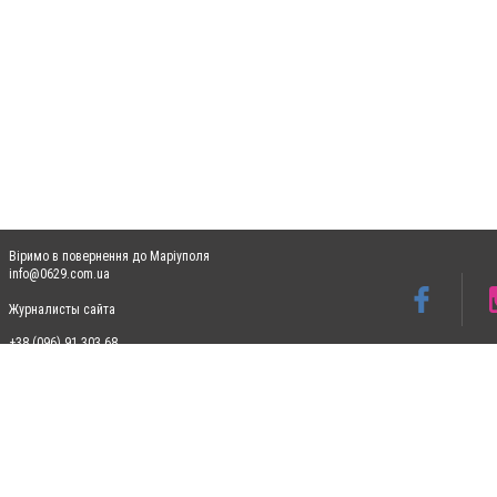
Віримо в повернення до Маріуполя
info@0629.com.ua
Журналисты сайта
+38 (096) 91 303 68
Допускається цитування матеріалів без отримання попередньої згоди 0629.com.ua за
пошукових систем гіперпосилання на цитовані статті не нижче другого абзацу в тек
Матеріали з плашками "Новини компаній", "Промо", "Партнерський матеріал", "Партнер
Реклама на сайті
Ф