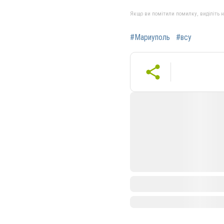
Якщо ви помітили помилку, виділіть нео
#Мариуполь
#всу