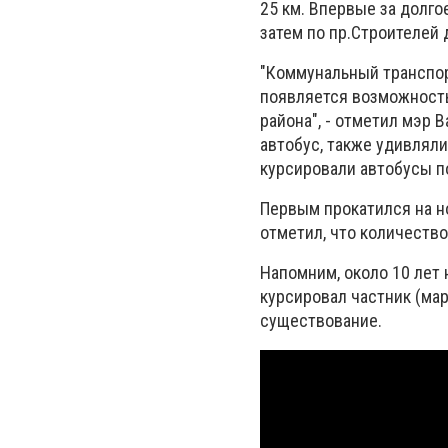
25 км. Впервые за долго
затем по пр.Строителей д
"Коммунальный транспор
появляется возможность
района", - отметил мэр
автобус, также удивляли
курсировали автобусы по
Первым прокатился на н
отметил, что количеств
Напомним, около 10 лет 
курсировал частник (мар
существование.