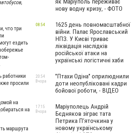
як Маріуполь переживає
автобусов,
нову водну кризу, - ФОТО
1625 день повномасштабної
08:54
, что три
війни. Палає Ярославський
ли
НПЗ. У Києві триває
могут ездить
ліквідація наслідків
евобережье
російської атаки на
том-
українські логістичні хаби
.
"Птахи Одіна" оприлюднили
ь работники
20:54
Вчора
доти неопубліковані кадри
акже просили
бойової роботи, - ВІДЕО
домой на
Маріуполець Андрій
17:15
добираться на
Вчора
Бєдняков зіграє тата
Петрика П’яточкина у
новому українському
сть маршрута