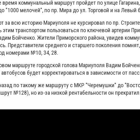
е время коммунальный маршрут пройдет по улице Гагарина, 
о "1000 мелочей", по пр. Мира до ул. Торговой и на Левый 
т за всю историю Мариуполя не курсировал по пр. Строите
 этим транспортом пользоваться по ключевой артерии Пр
 Вадим Бойченко. Жители Приморского района, увидев комм
сь. Представители среднего и старшего поколения помнят,
д номерами №10, 34, 28.
овом маршруте городской голова Мариуполя Вадим Бойчен
о автобусов будет корректироваться в зависимости от пас
назад по такому же маршруту с МКР "Черемушки" до "Вост
шрут №128), но из-за низкой рентабельности он прекратил