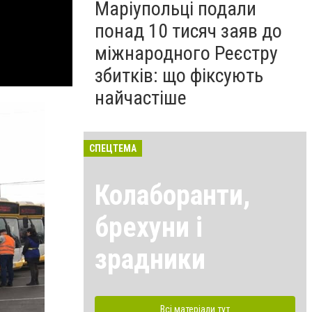
Маріупольці подали
понад 10 тисяч заяв до
міжнародного Реєстру
збитків: що фіксують
найчастіше
СПЕЦТЕМА
Колаборанти,
брехуни і
зрадники
Всі матеріали тут