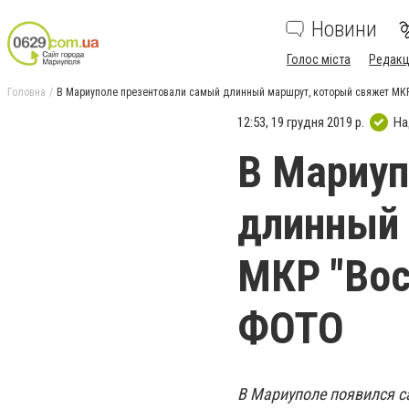
Новини
Голос міста
Редакц
Головна
В Мариуполе презентовали самый длинный маршрут, который свяжет МКР
12:53, 19 грудня 2019 р.
На
В Мариуп
длинный 
МКР "Вос
ФОТО
В Мариуполе появился 