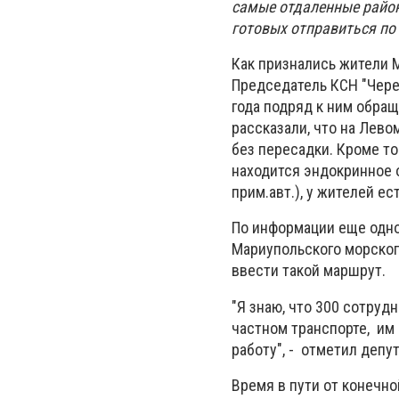
самые отдаленные район
готовых отправиться по 
Как признались жители 
Председатель КСН "Чере
года подряд к ним обра
рассказали, что на Лево
без пересадки. Кроме т
находится эндокринное 
прим.авт.), у жителей е
По информации еще одно
Мариупольского морского
ввести такой маршрут.
"Я знаю, что 300 сотру
частном транспорте, им
работу", - отметил депут
Время в пути от конечн