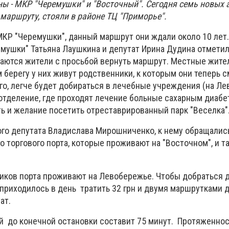
ы - МКР "Черемушки" и "Восточный". Сегодня семь новых 
маршруту, стояли в районе ТЦ "Приморье".
МКР "Черемушки", данный маршрут они ждали около 10 лет.
мушки" Татьяна Лаушкина и депутат Ирина Дудина отметили
щаются жители с просьбой вернуть маршрут. Местные жите
м берегу у них живут родственники, к которым они теперь с
ого, легче будет добираться в лечебные учреждения (на Л
отделение, где проходят лечение больные сахарным диабе
сть и желание посетить отреставрированный парк "Веселка"
го депутата Владислава Мирошниченко, к нему обращалис
 торгового порта, которые проживают на "Восточном", и т
дников порта проживают на Левобережье. Чтобы добраться 
 приходилось в день тратить 32 грн и двумя маршрутками 
ат.
ой до конечной остановки составит 75 минут. Протяженно