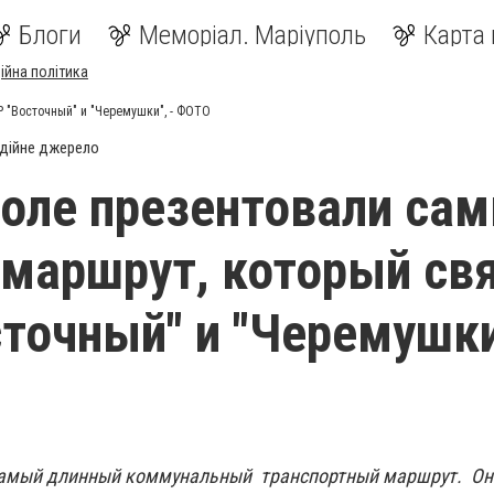
Блоги
Меморіал. Маріуполь
Карта 
ійна політика
 "Восточный" и "Черемушки", - ФОТО
дійне джерело
оле презентовали са
маршрут, который св
точный" и "Черемушки"
самый длинный коммунальный транспортный маршрут. Он