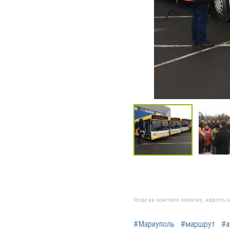
Якщо ви помітили помилку, виділіть нео
#Мариуполь
#маршрут
#а