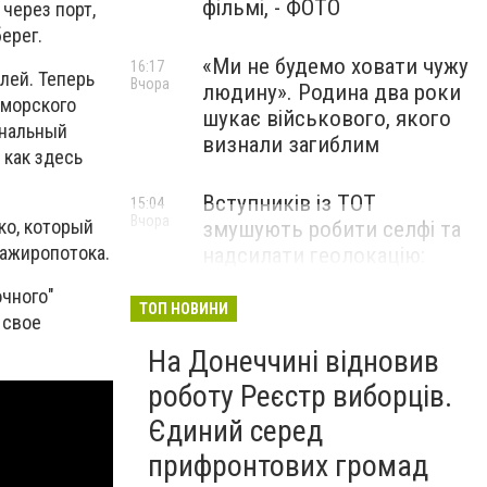
фільмі, - ФОТО
через порт,
берег.
«Ми не будемо ховати чужу
16:17
лей. Теперь
Вчора
людину». Родина два роки
иморского
шукає військового, якого
унальный
визнали загиблим
 как здесь
Вступників із ТОТ
15:04
Вчора
ко, который
змушують робити селфі та
сажиропотока.
надсилати геолокацію:
правозахисники звернулися
очного"
до МОН
ТОП НОВИНИ
 свое
На Донеччині відновив
роботу Реєстр виборців.
Єдиний серед
прифронтових громад