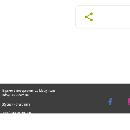
Віримо в повернення до Маріуполя
info@0629.com.ua
Журналисты сайта
+38 (096) 91 303 68
Допускається цитування матеріалів без отримання попередньої згоди 0629.com.ua за
пошукових систем гіперпосилання на цитовані статті не нижче другого абзацу в тек