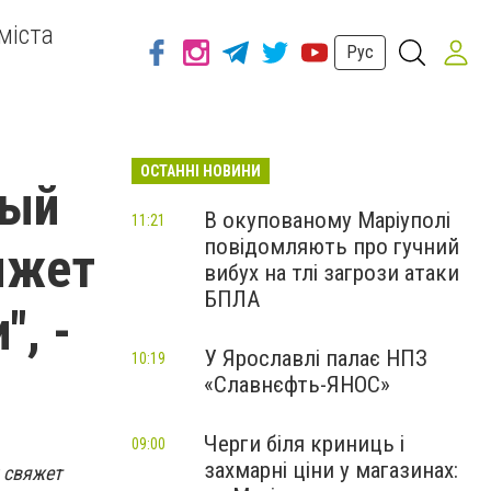
міста
Рус
ОСТАННІ НОВИНИ
мый
В окупованому Маріуполі
11:21
повідомляють про гучний
яжет
вибух на тлі загрози атаки
БПЛА
, -
У Ярославлі палає НПЗ
10:19
«Славнєфть-ЯНОС»
Черги біля криниць і
09:00
захмарні ціни у магазинах:
 свяжет