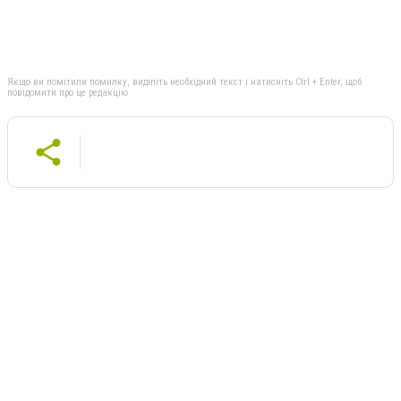
Якщо ви помітили помилку, виділіть необхідний текст і натисніть Ctrl + Enter, щоб
повідомити про це редакцію