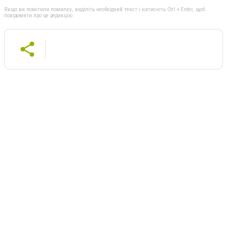
Якщо ви помітили помилку, виділіть необхідний текст і натисніть Ctrl + Enter, щоб
повідомити про це редакцію