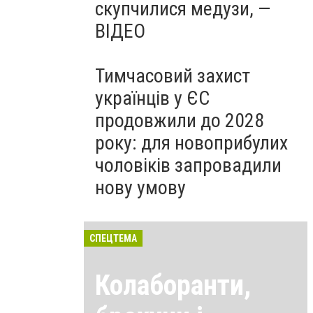
скупчилися медузи, —
ВІДЕО
Тимчасовий захист
українців у ЄС
продовжили до 2028
року: для новоприбулих
чоловіків запровадили
нову умову
СПЕЦТЕМА
Колаборанти,