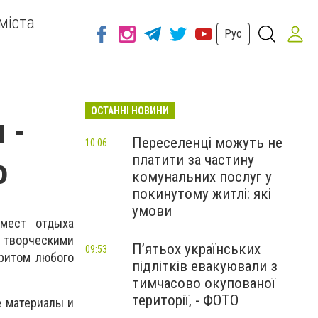
міста
Рус
ОСТАННІ НОВИНИ
 -
Переселенці можуть не
10:06
платити за частину
о
комунальних послуг у
покинутому житлі: які
умови
мест отдыха
 творческими
П’ятьох українських
09:53
ритом любого
підлітків евакуювали з
тимчасово окупованої
території, - ФОТО
е материалы и