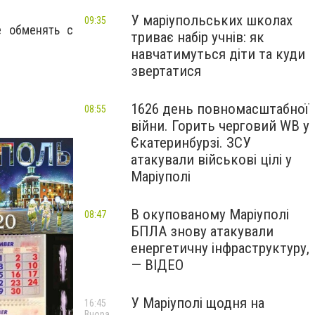
У маріупольських школах
09:35
е обменять с
триває набір учнів: як
навчатимуться діти та куди
звертатися
1626 день повномасштабної
08:55
війни. Горить черговий WB у
Єкатеринбурзі. ЗСУ
атакували військові цілі у
Маріуполі
В окупованому Маріуполі
08:47
БПЛА знову атакували
енергетичну інфраструктуру,
— ВІДЕО
У Маріуполі щодня на
16:45
Вчора