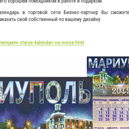
 его хорошим помощником в работе и подарком.
календарь в торговой сети Бизнес-партнер Вы сможет
заказать свой собственный по вашему дизайну.
/menjaem-starye-kalendari-na-novye.html