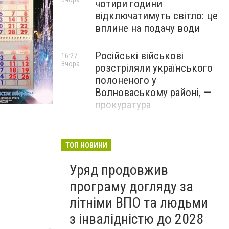
чотири години
відключатимуть світло: це
вплине на подачу води
Російські військові
16:27
Вчора
розстріляли українського
полоненого у
Волноваському районі, —
прокуратура
У Маріуполі окупаційна
16:06
Вчора
адміністрація оскаржує
ТОП НОВИНИ
визнане російськими
Уряд продовжив
судами право власності на
житло
програму догляду за
літніми ВПО та людьми
з інвалідністю до 2028