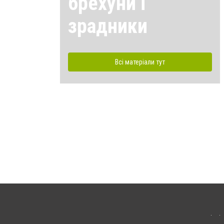
брехуни і
зрадники
Всі матеріали тут