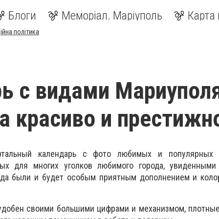
Блоги
Меморіал. Маріуполь
Карта 
ійна політика
ь с видами Мариуполя
да красиво и престижн
тальный календарь с фото любимых и популярных 
ных для многих уголков любимого города, увиденными
егда были и будет особым приятным дополнением и коло
 удобен своими большими цифрами и механизмом, плотны