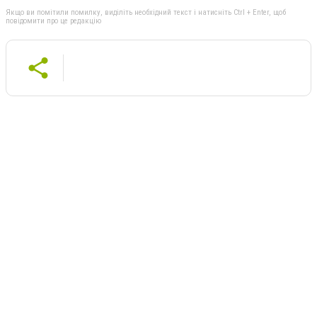
Якщо ви помітили помилку, виділіть необхідний текст і натисніть Ctrl + Enter, щоб
повідомити про це редакцію