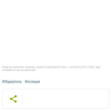
Якщо ви помітили помилку, виділіть необхідний текст і натисніть Ctrl + Enter, щоб
повідомити про це редакцію
#Мариуполь
#полиция