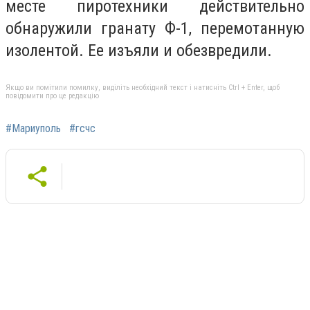
месте пиротехники действительно
обнаружили гранату Ф-1, перемотанную
изолентой. Ее изъяли и обезвредили.
Якщо ви помітили помилку, виділіть необхідний текст і натисніть Ctrl + Enter, щоб
повідомити про це редакцію
#Мариуполь
#гсчс