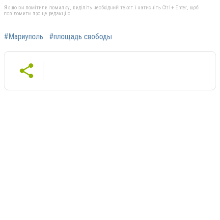
Якщо ви помітили помилку, виділіть необхідний текст і натисніть Ctrl + Enter, щоб
повідомити про це редакцію
#Мариуполь
#площадь свободы