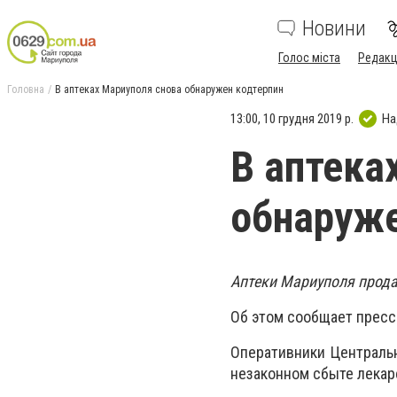
Новини
Голос міста
Редакц
Головна
В аптеках Мариуполя cнова обнаружен кодтерпин
13:00, 10 грудня 2019 р.
На
В аптека
обнаруже
Аптеки Мариуполя прода
Об этом сообщает пресс
Оперативники Централь
незаконном сбыте лекар