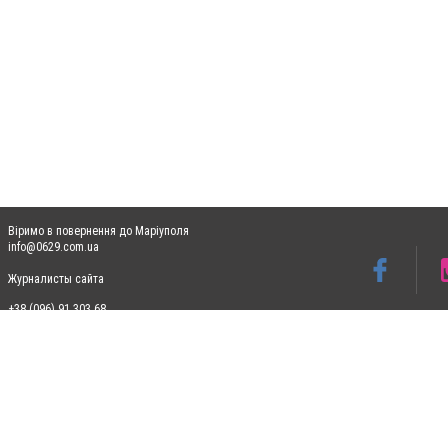
Віримо в повернення до Маріуполя
info@0629.com.ua
Журналисты сайта
+38 (096) 91 303 68
Допускається цитування матеріалів без отримання попередньої згоди 0629.com.ua за
пошукових систем гіперпосилання на цитовані статті не нижче другого абзацу в тек
Матеріали з плашками "Новини компаній", "Промо", "Партнерський матеріал", "Партнер
Реклама на сайті
Ф