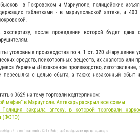
бысков в Покровском и Мариуполе, полицейские изъял
держащих таблетками - в мариупольской аптеке, и 400 
покровской.
 экспертизу, после проведения которой будет дана о
арушителям.
ты уголовные производства по ч. 1 ст. 320 «Нарушение 
ческих средств, психотропных веществ, их аналогов или п
кодекса Украины «Незаконное производство, изготовление, 
ли пересылка с целью сбыта, а также незаконный сбыт 
татью 0629 на тему торговли кодтерпином:
ой мафии" в Мариуполе. Аптекарь раскрыл все схемы
Полиция закрыла аптеку, в которой торговали нарк
а (ФОТО)
бхідний текст і натисніть Ctrl + Enter, щоб повідомити про це редакцію