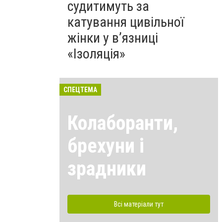
судитимуть за
катування цивільної
жінки у в’язниці
«Ізоляція»
СПЕЦТЕМА
Колаборанти,
брехуни і
зрадники
Всі матеріали тут