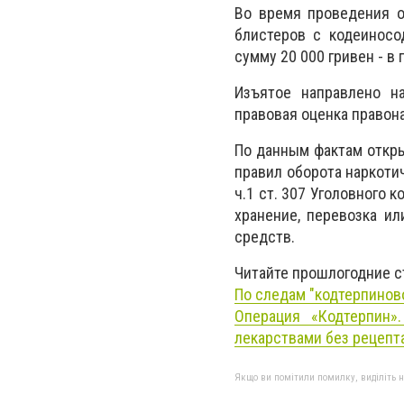
Во время проведения о
блистеров с кодеиносо
сумму 20 000 гривен - в 
Изъятое направлено на
правовая оценка правон
По данным фактам откры
правил оборота наркоти
ч.1 ст. 307 Уголовного 
хранение, перевозка и
средств.
Читайте прошлогодние с
По следам "кодтерпинов
Операция «
Кодтерпин».
лекарствами без рецепт
Якщо ви помітили помилку, виділіть нео