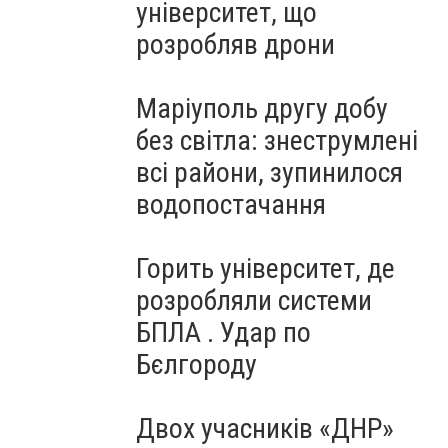
університет, що
розробляв дрони
Маріуполь другу добу
без світла: знеструмлені
всі райони, зупинилося
водопостачання
Горить університет, де
розробляли системи
БПЛА . Удар по
Бєлгороду
Двох учасників «ДНР»