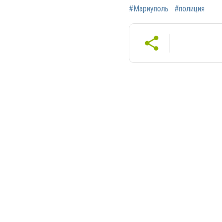
#Мариуполь
#полиция