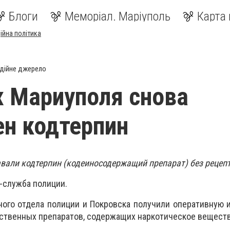
Блоги
Меморіал. Маріуполь
Карта 
ійна політика
дійне джерело
х Мариуполя cнова
н кодтерпин
вали кодтерпин (кодеиносодержащий препарат) без рецепт
-служба полиции.
ного отдела полиции и Покровска получили оперативную
ственных препаратов, содержащих наркотическое вещест