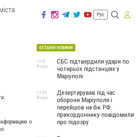
міста
Рус
ОСТАННІ НОВИНИ
СБС підтвердили удари по
19:31
Вчора
чотирьох підстанціях у
Маріуполі
Дезертирував під час
14:44
а.
Вчора
оборони Маріуполя і
перейшов на бік РФ:
прикордоннику повідомили
про підозру
 информацию о
во.