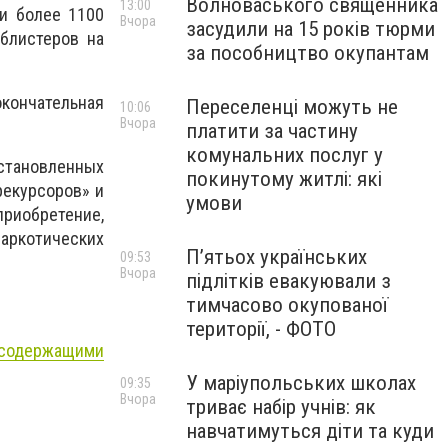
Волноваського священника
13:00
и более 1100
Вчора
засудили на 15 років тюрми
блистеров на
за пособництво окупантам
кончательная
Переселенці можуть не
10:06
Вчора
платити за частину
комунальних послуг у
установленных
покинутому житлі: які
рекурсоров» и
умови
приобретение,
наркотических
П’ятьох українських
09:53
Вчора
підлітків евакуювали з
тимчасово окупованої
території, - ФОТО
осодержащими
У маріупольських школах
09:35
Вчора
триває набір учнів: як
навчатимуться діти та куди