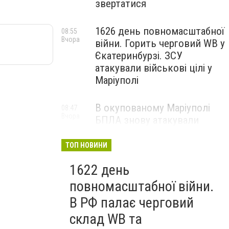
звертатися
1626 день повномасштабної
08:55
Вчора
війни. Горить черговий WB у
Єкатеринбурзі. ЗСУ
атакували військові цілі у
Маріуполі
В окупованому Маріуполі
08:47
Вчора
БПЛА знову атакували
енергетичну інфраструктуру,
— ВІДЕО
ТОП НОВИНИ
1622 день
повномасштабної війни.
В РФ палає черговий
склад WB та