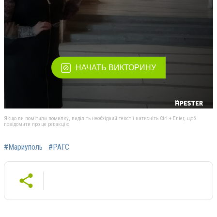
Якщо ви помітили помилку, виділіть необхідний текст і натисніть Ctrl + Enter, щоб
повідомити про це редакцію
#Мариуполь
#РАГС