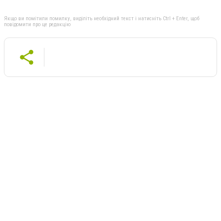
Якщо ви помітили помилку, виділіть необхідний текст і натисніть Ctrl + Enter, щоб
повідомити про це редакцію