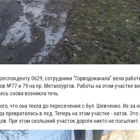
респонденту 0629, сотрудники "Горводоканала" вели работ
в №77 и 79 на пр. Металлургов. Работы на этом участке в
десь снова возникла течь.
го, что она текла до пересечения с бул. Шевченко. Из-за 
а превратилась в лед. Теперь на этом участке - каток. Это
в. При этом скользкий участок дороги никто не посыпает.