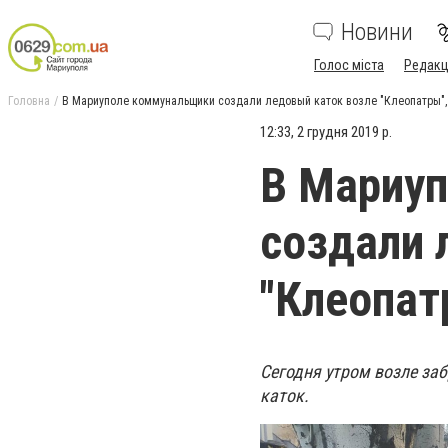
Новини
Голос міста
Редакц
Головна
В Мариуполе коммунальщики создали ледовый каток возле "Клеопатры"
12:33, 2 грудня 2019 р.
В Мариу
создали 
"Клеопат
Сегодня утром возле за
каток.