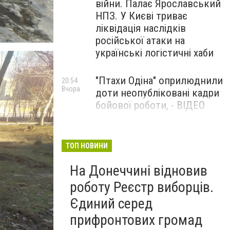
війни. Палає Ярославський
НПЗ. У Києві триває
ліквідація наслідків
російської атаки на
українські логістичні хаби
"Птахи Одіна" оприлюднили
20:54
Вчора
доти неопубліковані кадри
бойової роботи, - ВІДЕО
Маріуполець Андрій
17:15
Вчора
Бєдняков зіграє тата
ТОП НОВИНИ
Петрика П’яточкина у
На Донеччині відновив
новому українському
фільмі, - ФОТО
роботу Реєстр виборців.
Єдиний серед
прифронтових громад