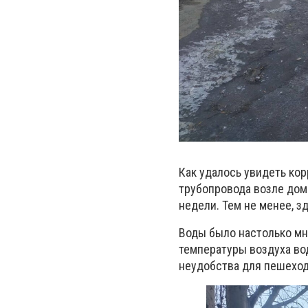
Как удалось увидеть кор
трубопровода возле домо
недели. Тем не менее, з
Воды было настолько мно
температуры воздуха вод
неудобства для пешеходо