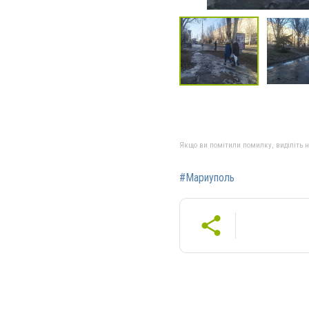
Якщо ви помітили помилку, виділіть нео
#Мариуполь