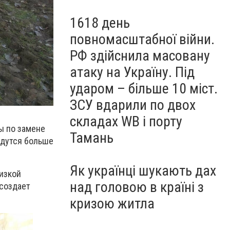
1618 день
повномасштабної війни.
РФ здійснила масовану
атаку на Україну. Під
ударом – більше 10 міст.
ЗСУ вдарили по двох
складах WB і порту
ы по замене
Тамань
едутся больше
Як українці шукають дах
низкой
над головою в країні з
 создает
кризою житла