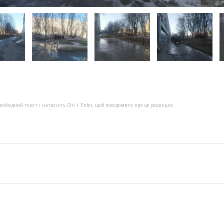
бхідний текст і натисніть Ctrl + Enter, щоб повідомити про це редакцію