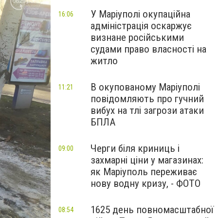
У Маріуполі окупаційна
16:06
адміністрація оскаржує
визнане російськими
судами право власності на
житло
В окупованому Маріуполі
11:21
повідомляють про гучний
вибух на тлі загрози атаки
БПЛА
Черги біля криниць і
09:00
захмарні ціни у магазинах:
як Маріуполь переживає
нову водну кризу, - ФОТО
1625 день повномасштабної
08:54