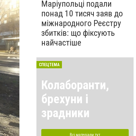
Маріупольці подали
понад 10 тисяч заяв до
міжнародного Реєстру
збитків: що фіксують
найчастіше
СПЕЦТЕМА
Колаборанти,
брехуни і
зрадники
Всі матеріали тут