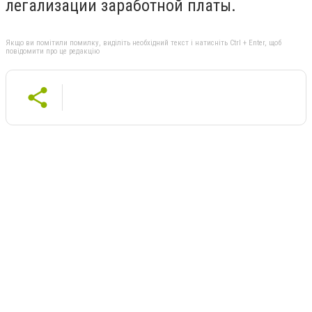
легализации заработной платы.
Якщо ви помітили помилку, виділіть необхідний текст і натисніть Ctrl + Enter, щоб
повідомити про це редакцію