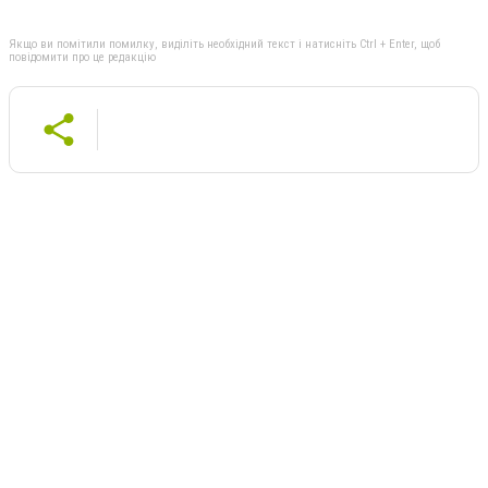
Якщо ви помітили помилку, виділіть необхідний текст і натисніть Ctrl + Enter, щоб
повідомити про це редакцію