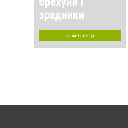
брехуни і
зрадники
Всі матеріали тут