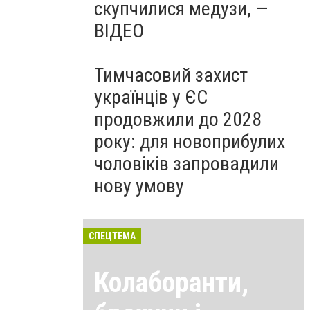
скупчилися медузи, —
ВІДЕО
Тимчасовий захист
українців у ЄС
продовжили до 2028
року: для новоприбулих
чоловіків запровадили
нову умову
СПЕЦТЕМА
Колаборанти,