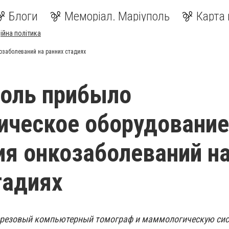
Блоги
Меморіал. Маріуполь
Карта 
ійна політика
озаболеваний на ранних стадиях
оль прибыло
ическое оборудование
я онкозаболеваний н
тадиях
срезовый компьютерный томограф и маммологическую сис