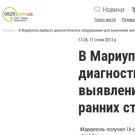
Новини
Голос міста
Редакц
Головна
В Мариуполь прибыло диагностическое оборудование для выявления онк
13:26, 11 січня 2013 р.
В Мариуп
диагност
выявлени
ранних с
Мариуполь получил 16-