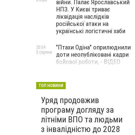
війни. Палає Ярославський
НПЗ. У Києві триває
ліквідація наслідків
російської атаки на
українські логістичні хаби
"Птахи Одіна" оприлюднили
20:54
5 серпня
доти неопубліковані кадри
бойової роботи, - ВІДЕО
Маріуполець Андрій
17:15
5 серпня
Бєдняков зіграє тата
ТОП НОВИНИ
Петрика П’яточкина у
Уряд продовжив
новому українському
фільмі, - ФОТО
програму догляду за
літніми ВПО та людьми
з інвалідністю до 2028