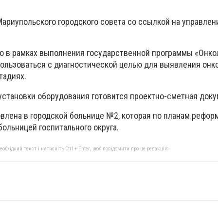
Мариупольского городского совета со ссылкой на управлен
 в рамках выполнения государственной программы «Онко
ользоваться с диагностической целью для выявления онк
тадиях.
установки оборудования готовится проектно-сметная доку
овлена в городской больнице №2, которая по планам рефо
ольницей госпитального округа.
бхідний текст і натисніть Ctrl + Enter, щоб повідомити про це редакцію