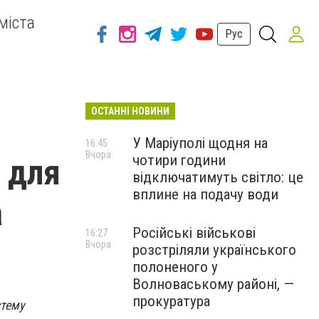
міста
Рус
ОСТАННІ НОВИНИ
У Маріуполі щодня на
16:45
Вчора
чотири години
 для
відключатимуть світло: це
вплине на подачу води
а
Російські військові
16:27
Вчора
розстріляли українського
полоненого у
Волноваському районі, —
прокуратура
тему