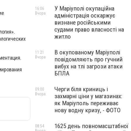
У Маріуполі окупаційна
16:06
ие
Вчора
адміністрація оскаржує
визнане російськими
судами право власності на
логия».
житло
ологических
В окупованому Маріуполі
11:21
ментация.
Вчора
повідомляють про гучний
вибух на тлі загрози атаки
рмирования
БПЛА
Черги біля криниць і
09:00
Вчора
захмарні ціни у магазинах:
як Маріуполь переживає
нову водну кризу, - ФОТО
1625 день повномасштабної
08:54
Вчора