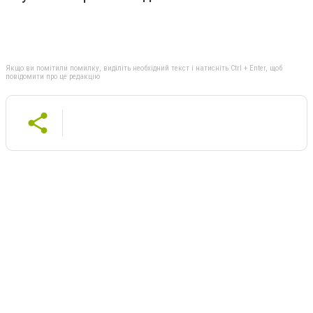
Якщо ви помітили помилку, виділіть необхідний текст і натисніть Ctrl + Enter, щоб
повідомити про це редакцію