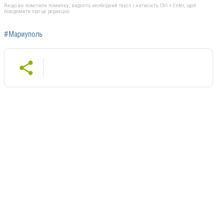
Якщо ви помітили помилку, виділіть необхідний текст і натисніть Ctrl + Enter, щоб
повідомити про це редакцію
#Мариуполь