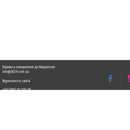
Віримо в повернення до Маріуполя
info@0629.com.ua
Журналисты сайта
+38 (096) 91 303 68
Допускається цитування матеріалів без отримання попередньої згоди 0629.com.ua за
пошукових систем гіперпосилання на цитовані статті не нижче другого абзацу в тек
Матеріали з плашками "Новини компаній", "Промо", "Партнерський матеріал", "Партнер
Реклама на сайті
Ф