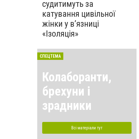
судитимуть за
катування цивільної
жінки у в’язниці
«Ізоляція»
СПЕЦТЕМА
Колаборанти,
брехуни і
зрадники
Всі матеріали тут