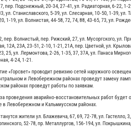
07, пер. Подснежный, 20-34, 27-41, ул. Радиаторная, 6-22, 1-2
33, ул. Станиславского, 5-39, ул. Слесарная, 10-50, 1-39, ул. 
0, 1-19, ул. Волнистая, 44-58, 72, 74, 88, 43-65, 73, ул. Рожд
42, пер. Волнистый, пер. Рижский, 27, ул. Мусоргского, ул. П
я, 12А, 23А, 23-51, 2-10, 1-21, 21А, пер. Цветной, ул. Крылова
23, 25, ул. Лермонтова, 2-26, 1-35, 37, 37А, ул. Панаса Мирного
ая, 4-24, 1-21.
ие «Горсвет» проводит ревизию сетей наружного освещен
Центральном и Левобережном районах проведут замену ламп
ком районах проведут работы по заявкам.
-за проведения аварийно-восстановительных работ будет 
 в Левобережном и Кальмиусском районах.
анутся жители ул. Блажевича, 67, 69, 72-78, ул. Гастелло, 3, 
рпинского, 52-78, пр. Металлургов, 156-194, ул. Покрышкина,