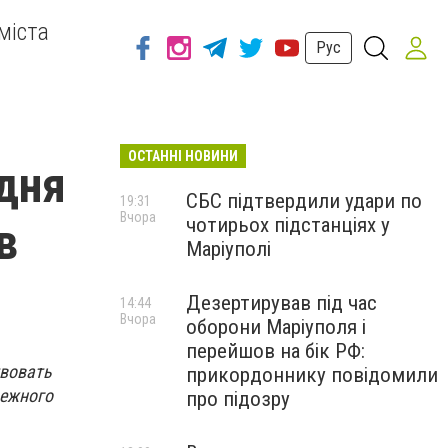
міста
Рус
ОСТАННІ НОВИНИ
одня
СБС підтвердили удари по
19:31
Вчора
чотирьох підстанціях у
в
Маріуполі
Дезертирував під час
14:44
Вчора
оборони Маріуполя і
перейшов на бік РФ:
твовать
прикордоннику повідомили
режного
про підозру