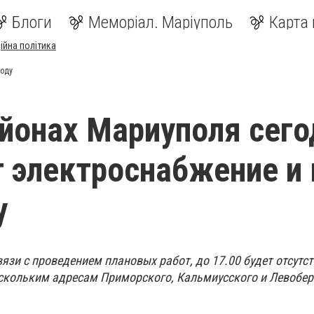
Блоги
Меморіал. Маріуполь
Карта 
ійна політика
воду
айонах Мариуполя сег
 электроснабжение и 
у
связи с проведением плановых работ, до 17.00 будет отсутс
скольким адресам Приморского, Кальмиусского и Левобе