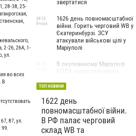
звертатися
1, 28-38, 25-
Таганрогская,
1626 день повномасштабної
08:55
ественская,
Вчора
війни. Горить черговий WB у
Єкатеринбурзі. ЗСУ
атакували військові цілі у
ржевальского,
Маріуполі
, 2-26, 26А, 1-
, ул.
В окупованому Маріуполі
08:47
Вчора
БПЛА знову атакували
ия во всех
енергетичну інфраструктуру,
. В
— ВІДЕО
ТОП НОВИНИ
1622 день
отсутствовать
повномасштабної війни.
В РФ палає черговий
67, 87, ул.
 99.
склад WB та