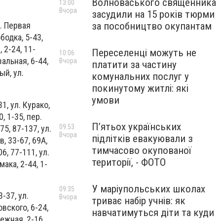
Волноваського священника
13:00
Вчора
засудили на 15 років тюрми
за пособництво окупантам
л. Первая
бодка, 5-43,
, 2-24, 11-
Переселенці можуть не
10:06
зальная, 6-44,
Вчора
платити за частину
ый, ул.
комунальних послуг у
покинутому житлі: які
умови
31, ул. Курако,
0, 1-35, пер.
П’ятьох українських
09:53
75, 87-137, ул.
Вчора
підлітків евакуювали з
в, 33-67, 69А,
тимчасово окупованої
6, 77-111, ул.
території, - ФОТО
мака, 2-44, 1-
У маріупольських школах
09:35
-37, ул.
Вчора
триває набір учнів: як
овского, 6-24,
навчатимуться діти та куди
нежная, 2-16,