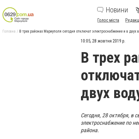
Новини
Голос міста
Редакц
Головна
В трех районах Мариуполя сегодня отключат электроснабжение и в двух 
10:05, 28 жовтня 2019 р.
В трех р
отключат
двух вод
Сегодня, 28 октября, в 
электроснабжение по не
района.