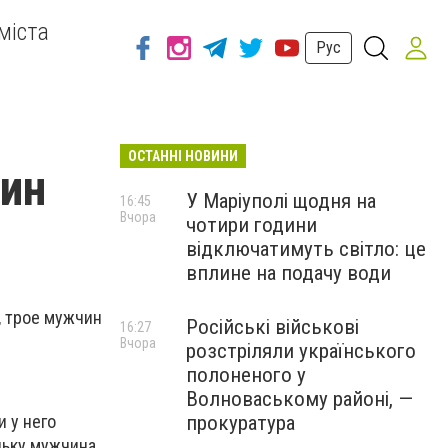
міста
Рус
ОСТАННІ НОВИНИ
чин
У Маріуполі щодня на
16:45
Вчора
чотири години
відключатимуть світло: це
вплине на подачу води
, трое мужчин
Російські військові
16:27
Вчора
розстріляли українського
полоненого у
Волноваському районі, —
прокуратура
 у него
льку мужчина