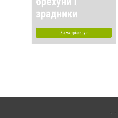
брехуни і
зрадники
Всі матеріали тут