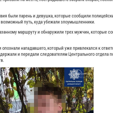
вия были парень и девушка, которые сообщили полицейс
а возможный путь, куда убежали злоумышленники.
азанному маршруту и обнаружили трех мужчин, которые со
 опознали нападавшего, который уже привлекался к ответ
адержали и передали следователям Центрального отдела п
в.