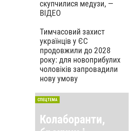
скупчилися медузи, —
ВІДЕО
Тимчасовий захист
українців у ЄС
продовжили до 2028
року: для новоприбулих
чоловіків запровадили
нову умову
СПЕЦТЕМА
Колаборанти,