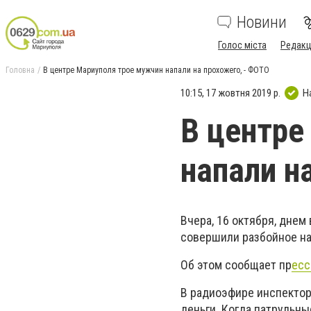
Новини
Голос міста
Редакц
Головна
В центре Мариуполя трое мужчин напали на прохожего, - ФОТО
10:15, 17 жовтня 2019 р.
Н
В центре
напали н
Вчера, 16 октября, днем
совершили разбойное на
Об этом сообщает пр
есс
В радиоэфире инспектор
деньги. Когда патрульны