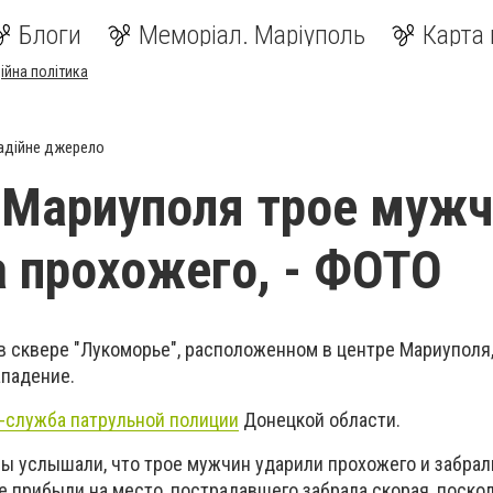
Блоги
Меморіал. Маріуполь
Карта 
ійна політика
адійне джерело
 Мариуполя трое муж
а прохожего, - ФОТО
 в сквере "Лукоморье", расположенном в центре Мариуполя
падение.
-служба патрульной полиции
Донецкой области.
ы услышали, что трое мужчин ударили прохожего и забрали
е прибыли на место, пострадавшего забрала скорая, поско