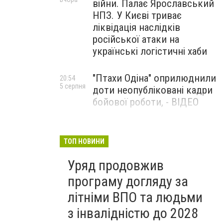
війни. Палає Ярославський
НПЗ. У Києві триває
ліквідація наслідків
російської атаки на
українські логістичні хаби
"Птахи Одіна" оприлюднили
20:54
5 серпня
доти неопубліковані кадри
бойової роботи, - ВІДЕО
Маріуполець Андрій
17:15
5 серпня
Бєдняков зіграє тата
ТОП НОВИНИ
Петрика П’яточкина у
Уряд продовжив
новому українському
фільмі, - ФОТО
програму догляду за
літніми ВПО та людьми
з інвалідністю до 2028