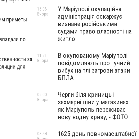
У Маріуполі окупаційна
16:06
Вчора
адміністрація оскаржує
ким приметы
визнане російськими
судами право власності на
житло
впадали по
В окупованому Маріуполі
11:21
ственности за
Вчора
повідомляють про гучний
олиции для
вибух на тлі загрози атаки
БПЛА
Черги біля криниць і
09:00
Вчора
захмарні ціни у магазинах:
як Маріуполь переживає
нову водну кризу, - ФОТО
1625 день повномасштабної
08:54
Вчора