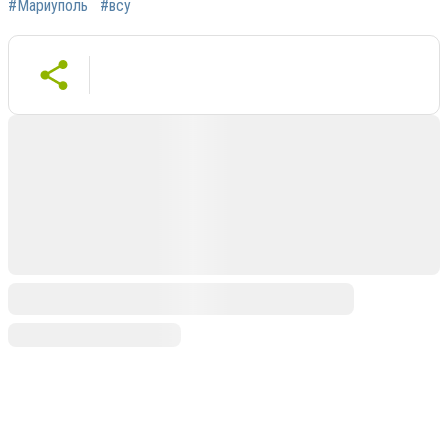
#Мариуполь
#всу