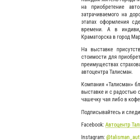
на приобретение авто
затрачиваемого на дор
этапах оформления сд
времени. А в индиви
Краматорска в город Ма
На выставке присутст
стоимости для приобрет
преимуществах страхов
автоцентра Талисман.
Компания «Талисман» бл
выставке и с радостью 
чашечку чая либо в кофе
Подписывайтесь и следит
Facebook:
Автоцентр Та
Instagram:
@talisman_au