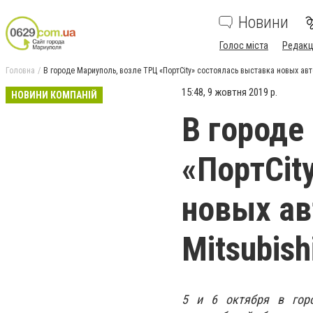
Новини
Голос міста
Редакц
Головна
В городе Мариуполь, возле ТРЦ «ПортCity» состоялась выставка новых авт
15:48, 9 жовтня 2019 р.
НОВИНИ КОМПАНІЙ
В городе
«ПортCit
новых ав
Mitsubish
5 и 6 октября в горо