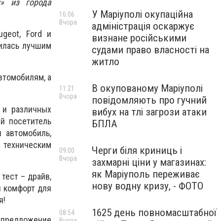
н» из города
У Маріуполі окупаційна
16:06
Вчора
адміністрація оскаржує
geot, Ford и
визнане російськими
вилась лучшим
судами право власності на
житло
втомобилям, а
В окупованому Маріуполі
11:21
Вчора
повідомляють про гучний
 и различных
вибух на тлі загрози атаки
ый посетитель
БПЛА
 автомобиль,
техническим
Черги біля криниць і
09:00
Вчора
захмарні ціни у магазинах:
як Маріуполь переживає
тест – драйв,
нову водну кризу, - ФОТО
и комфорт для
я!
1625 день повномасштабної
08:54
е предложение
Вчора