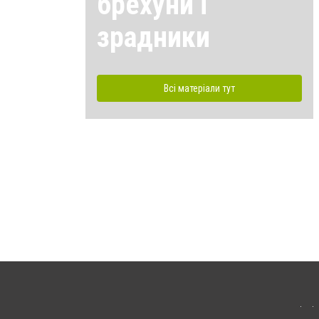
брехуни і
зрадники
Всі матеріали тут