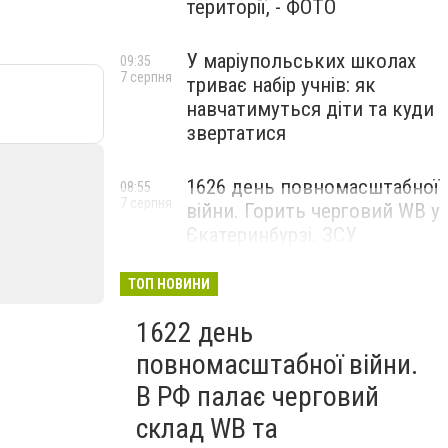
території, - ФОТО
У маріупольських школах
09:35
7 серпня
триває набір учнів: як
навчатимуться діти та куди
звертатися
1626 день повномасштабної
08:55
7 серпня
війни. Горить черговий WB у
Єкатеринбурзі. ЗСУ
атакували військові цілі у
Маріуполі
ТОП НОВИНИ
1622 день
повномасштабної війни.
В РФ палає черговий
склад WB та