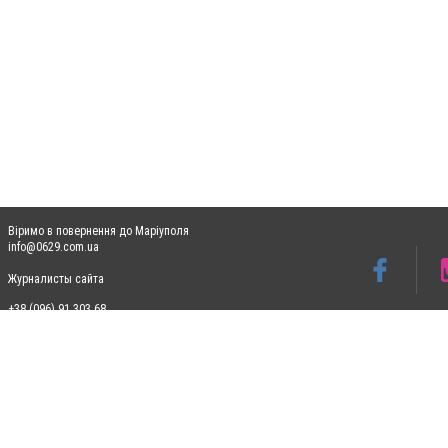
Віримо в повернення до Маріуполя
info@0629.com.ua
Журналисты сайта
+38 (096) 91 303 68
Допускається цитування матеріалів без отримання попередньої згоди 0629.com.ua за
пошукових систем гіперпосилання на цитовані статті не нижче другого абзацу в тек
Матеріали з плашками "Новини компаній", "Промо", "Партнерський матеріал", "Партнер
Реклама на сайті
Ф