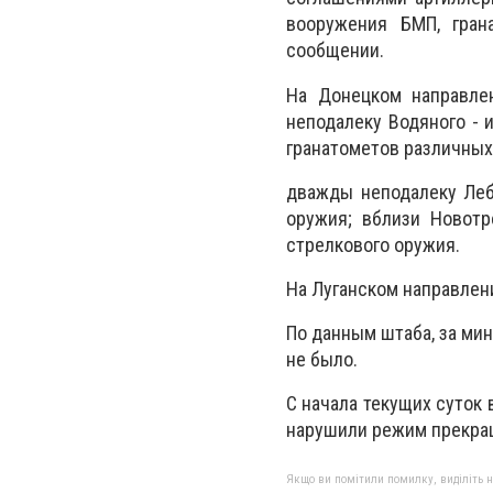
вооружения БМП, гран
сообщении.
На Донецком направле
неподалеку Водяного - 
гранатометов различных
дважды неподалеку Лебе
оружия; вблизи Новотр
стрелкового оружия.
На Луганском направлен
По данным штаба, за ми
не было.
С начала текущих суток
нарушили режим прекра
Якщо ви помітили помилку, виділіть нео