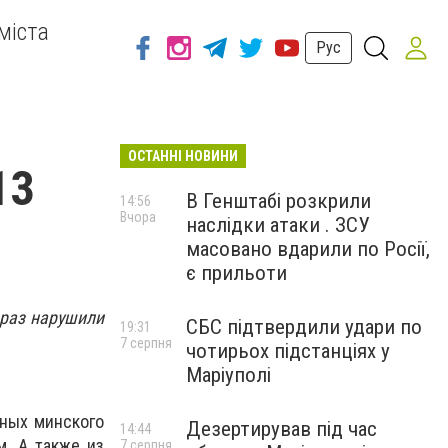
міста
Рус
ОСТАННІ НОВИНИ
13
В Генштабі розкрили
14:56
Вчора
наслідки атаки . ЗСУ
масовано вдарили по Росії,
є прильоти
 раз нарушили
СБС підтвердили удари по
19:31
7 серпня
чотирьох підстанціях у
Маріуполі
ных минского
Дезертирував під час
14:44
м. А также из
7 серпня