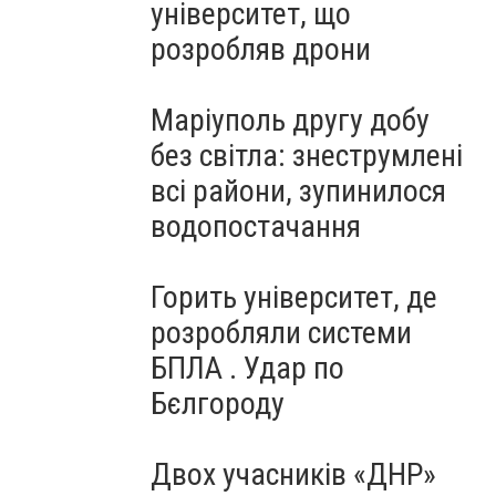
університет, що
розробляв дрони
Маріуполь другу добу
без світла: знеструмлені
всі райони, зупинилося
водопостачання
Горить університет, де
розробляли системи
БПЛА . Удар по
Бєлгороду
Двох учасників «ДНР»