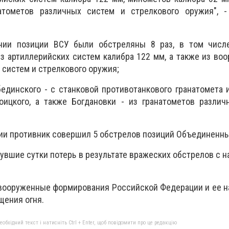
атометов различных систем и стрелкового оружия", -
нии позиции ВСУ были обстреляны 8 раз, в том чис
из артиллерийских систем калибра 122 мм, а также из во
 систем и стрелкового оружия;
динского - с станковой противотанкового гранатомета 
оицкого, а также Богдановки - из гранатометов различ
ии противник совершил 5 обстрелов позиций Объединенн
нувшие сутки потерь в результате вражеских обстрелов с 
 вооруженные формирования Российской Федерации и ее н
щения огня.
бхідний текст і натисніть Ctrl + Enter, щоб повідомити про це редакцію