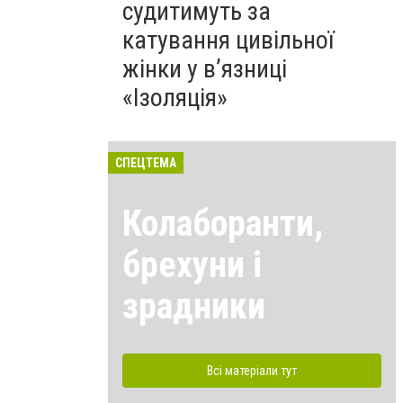
судитимуть за
катування цивільної
жінки у в’язниці
«Ізоляція»
СПЕЦТЕМА
Колаборанти,
брехуни і
зрадники
Всі матеріали тут