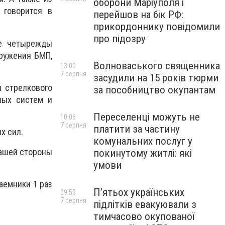
оборони Маріуполя і
 говорится в
перейшов на бік РФ:
прикордоннику повідомили
про підозру
ле четырежды
оружения БМП,
Волноваського священника
13:00
7 серпня
засудили на 15 років тюрми
и стрелкового
за пособництво окупантам
ных систем и
Переселенці можуть не
10:06
7 серпня
платити за частину
ых сил.
комунальних послуг у
нашей стороны
покинутому житлі: які
умови
аемники 1 раз
П’ятьох українських
09:53
7 серпня
підлітків евакуювали з
тимчасово окупованої