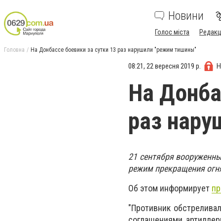
Новини
Голос міста
Редакц
Головна
На Донбассе боевики за сутки 13 раз нарушили "режим тишины"
08:21, 22 вересня 2019 р.
Н
На Донба
раз нару
21 сентября вооруженны
режим прекращения огн
Об этом информирует
пр
"Противник обстрелива
соглашениями артиллер