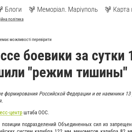
Блоги
Меморіал. Маріуполь
Карта 
ійна політика
емає можливості перевірити
ссе боевики за сутки 
шили "режим тишины"
е формирования Российской Федерации и ее наемники 13
я.
есс-центр
штаба ООС.
л позиции подразделений Объединенных сил из запрещен
ийских систем калибра 122 мм, минометов калибра 82 м