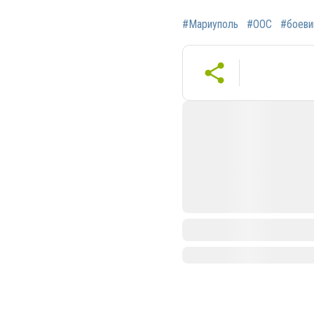
#Мариуполь
#ООС
#боеви