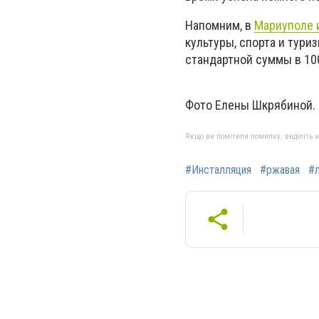
Напомним, в
Мариуполе 
культуры, спорта и тури
стандартной суммы в 10
Фото Елены Шкрябиной.
Якщо ви помітили помилку, виділіть нео
#Инсталляция
#ржавая
#