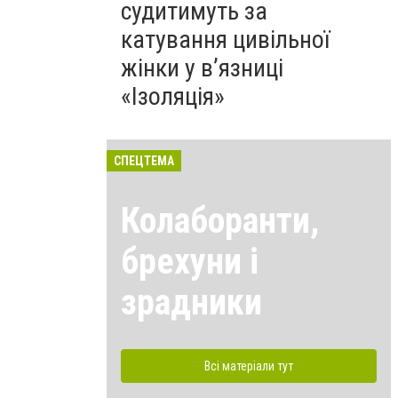
судитимуть за
катування цивільної
жінки у в’язниці
«Ізоляція»
СПЕЦТЕМА
Колаборанти,
брехуни і
зрадники
Всі матеріали тут