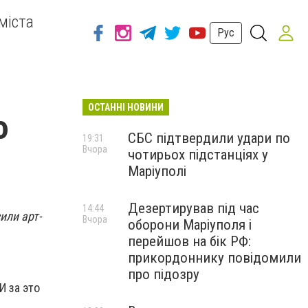
міста
Рус
ОСТАННІ НОВИНИ
ю
СБС підтвердили удари по
19:31
Вчора
чотирьох підстанціях у
Маріуполі
Дезертирував під час
14:44
или арт-
Вчора
оборони Маріуполя і
перейшов на бік РФ:
прикордоннику повідомили
про підозру
И за это