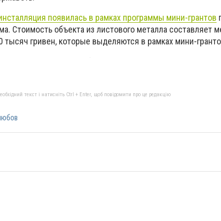
инсталляция появилась в рамках программы мини-грантов
п
зма. Стоимость объекта из листового металла составляет 
0 тысяч гривен, которые выделяются в рамках мини-гранто
бхідний текст і натисніть Ctrl + Enter, щоб повідомити про це редакцію
любов