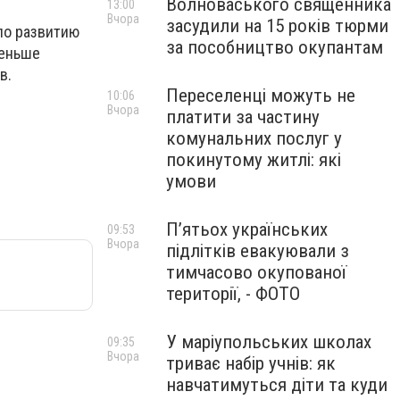
Волноваського священника
13:00
Вчора
засудили на 15 років тюрми
о развитию
за пособництво окупантам
меньше
в.
Переселенці можуть не
10:06
Вчора
платити за частину
комунальних послуг у
покинутому житлі: які
умови
П’ятьох українських
09:53
Вчора
підлітків евакуювали з
тимчасово окупованої
території, - ФОТО
У маріупольських школах
09:35
Вчора
триває набір учнів: як
навчатимуться діти та куди