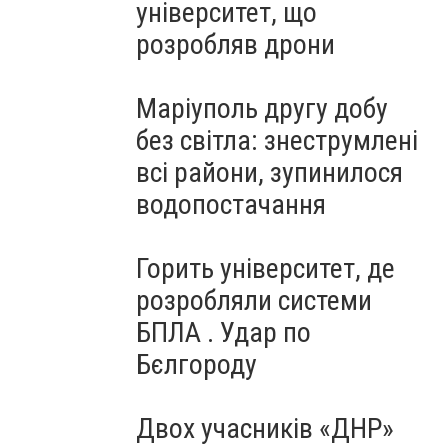
університет, що
розробляв дрони
Маріуполь другу добу
без світла: знеструмлені
всі райони, зупинилося
водопостачання
Горить університет, де
розробляли системи
БПЛА . Удар по
Бєлгороду
Двох учасників «ДНР»