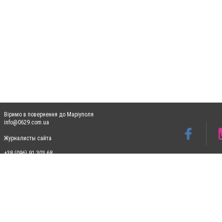
Віримо в повернення до Маріуполя
info@0629.com.ua
Журналисты сайта
+38 (096) 91 303 68
Допускається цитування матеріалів без отримання попередньої згоди 0629.com.ua за
пошукових систем гіперпосилання на цитовані статті не нижче другого абзацу в тек
Матеріали з плашками "Новини компаній", "Промо", "Партнерський матеріал", "Партнер
Реклама на сайті
Ф