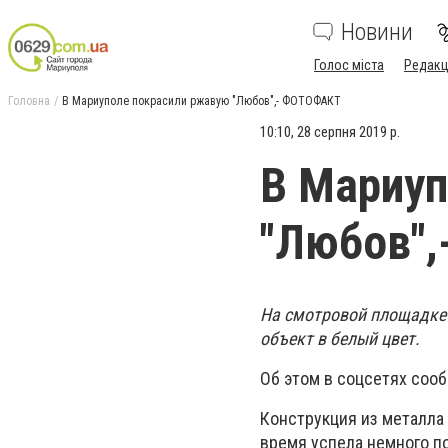
Новини
Голос міста
Редакц
Головна
В Мариуполе покрасили ржавую "Любов",- ФОТОФАКТ
10:10, 28 серпня 2019 р.
В Мариуп
"Любов"
На смотровой площадке 
объект в белый цвет.
Об этом в соцсетях соо
Конструкция из металла 
время успела немного п