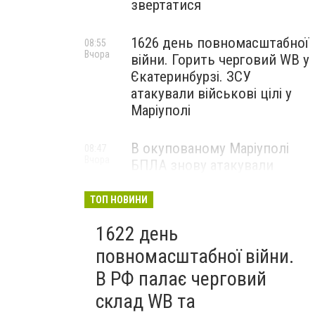
звертатися
1626 день повномасштабної
08:55
Вчора
війни. Горить черговий WB у
Єкатеринбурзі. ЗСУ
атакували військові цілі у
Маріуполі
В окупованому Маріуполі
08:47
Вчора
БПЛА знову атакували
енергетичну інфраструктуру,
— ВІДЕО
ТОП НОВИНИ
1622 день
повномасштабної війни.
В РФ палає черговий
склад WB та