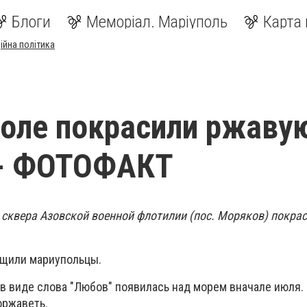
Блоги
Меморіал. Маріуполь
Карта 
ійна політика
оле покрасили ржаву
,- ФОТОФАКТ
сквера Азовской военной флотилии (пос. Моряков) покрас
бщили мариупольцы.
в виде слова "Любов" появилась над морем вначале июля. 
оржаветь.