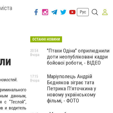
міста
Рус
ОСТАННІ НОВИНИ
"Птахи Одіна" оприлюднили
20:54
Вчора
доти неопубліковані кадри
ли
бойової роботи, - ВІДЕО
Маріуполець Андрій
17:15
новостей.
Вчора
Бєдняков зіграє тата
Петрика П’яточкина у
иминального
новому українському
ьным данным,
фільмі, - ФОТО
 с “Теслой”,
ов и водитель