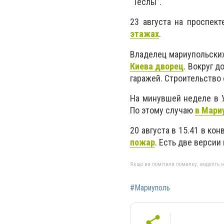
“Теслы”.
23 августа на проспек
этажах
.
Владелец мариупольских
Киева дворец
. Вокруг д
гаражей. Строительство 
На минувшей неделе в У
По этому случаю
в Мари
20 августа в 15.41 в к
пожар
. Есть две версии
Якщо ви помітили помилку, виділіть нео
#Мариуполь