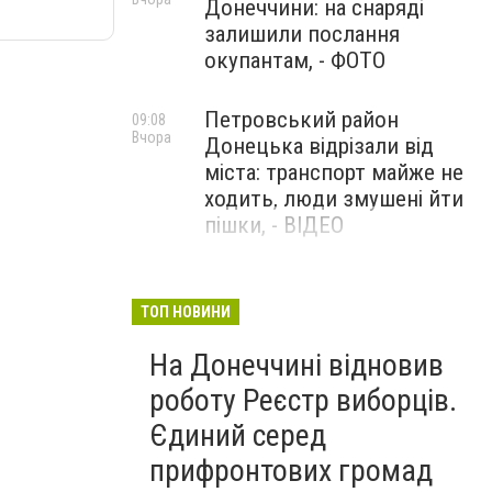
Донеччини: на снаряді
залишили послання
окупантам, - ФОТО
Петровський район
09:08
Вчора
Донецька відрізали від
міста: транспорт майже не
ходить, люди змушені йти
пішки, - ВІДЕО
1624 день повномасштабної
08:54
Вчора
війни. РФ вдарила
ТОП НОВИНИ
«Іскандерами» по Київщині і
На Донеччині відновив
столиці. 15 людей загинули.
В Росії палають
роботу Реєстр виборців.
енергопідстанції та
Єдиний серед
черговий WB
прифронтових громад