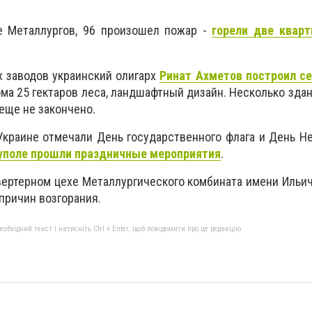
те Металлургов, 96 произошел пожар -
горели две кварт
 заводов украинский олигарх
Ринат Ахметов построил се
ома 25 гектаров леса, ландшафтный дизайн. Несколько здан
еще не закончено.
краине отмечали День государственного флага и День Н
уполе прошли праздничные мероприятия
.
онвертерном цехе Металлургического комбината имени Иль
 причин возгорания.
бхідний текст і натисніть Ctrl + Enter, щоб повідомити про це редакцію