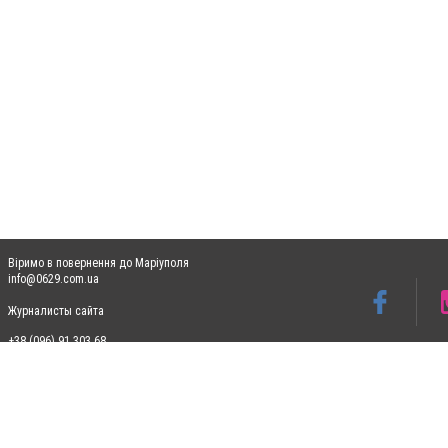
Віримо в повернення до Маріуполя
info@0629.com.ua
Журналисты сайта
+38 (096) 91 303 68
Допускається цитування матеріалів без отримання попередньої згоди 0629.com.ua за
пошукових систем гіперпосилання на цитовані статті не нижче другого абзацу в тек
Матеріали з плашками "Новини компаній", "Промо", "Партнерський матеріал", "Партнер