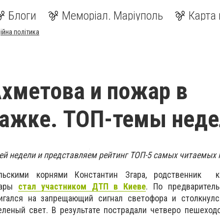
Блоги
Меморіал. Маріуполь
Карта 
ійна політика
хметова и пожар в
ажке. ТОП-темы неде
й недели и представляем рейтинг ТОП-5 самых читаемых 
льскими корнями Константин Згара, родственник кр
гары
стал участником ДТП в Киеве
. По предварител
гался на запрещающий сигнал светофора и столкнулся
еленый свет. В результате пострадали четверо пешеход