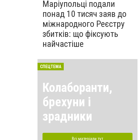
Маріупольці подали
понад 10 тисяч заяв до
міжнародного Реєстру
збитків: що фіксують
найчастіше
СПЕЦТЕМА
Колаборанти,
брехуни і
зрадники
Всі матеріали тут