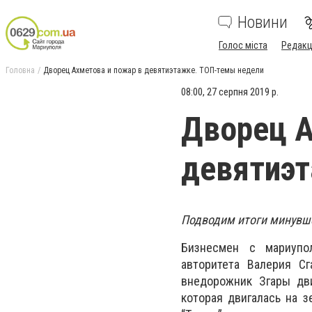
Новини
Голос міста
Редакц
Головна
Дворец Ахметова и пожар в девятиэтажке. ТОП-темы недели
08:00, 27 серпня 2019 р.
Дворец А
девятиэт
Подводим итоги минувше
Бизнесмен с мариупо
авторитета Валерия С
внедорожник Згары дви
которая двигалась на з