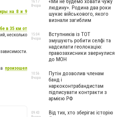
«Ми не будемо ховати чужу
16:17
Вчора
людину». Родина два роки
иры на 8 и 9
шукає військового, якого
визнали загиблим
бе в 35 км от
Вступників із ТОТ
ий, несколько
15:04
Вчора
змушують робити селфі та
надсилати геолокацію:
езависимости.
правозахисники звернулися
до МОН
ича
произошел
Путін дозволив членам
10:56
Вчора
банд і
наркоконтрабандистам
підписувати контракти з
армією РФ
Від тих, хто зберігає історію
09:43
Вчора