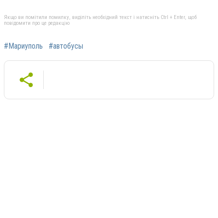
Якщо ви помітили помилку, виділіть необхідний текст і натисніть Ctrl + Enter, щоб
повідомити про це редакцію
#Мариуполь
#автобусы