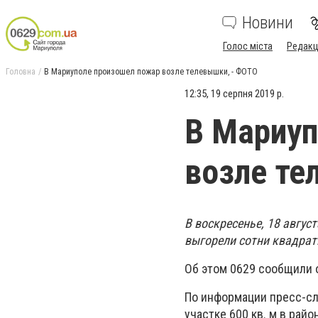
Новини
Голос міста
Редакц
Головна
В Мариуполе произошел пожар возле телевышки, - ФОТО
12:35, 19 серпня 2019 р.
В Мариуп
возле те
В воскресенье, 18 авгус
выгорели сотни квадрат
Об этом 0629 сообщили 
По информации пресс-сл
участке 600 кв. м в рай