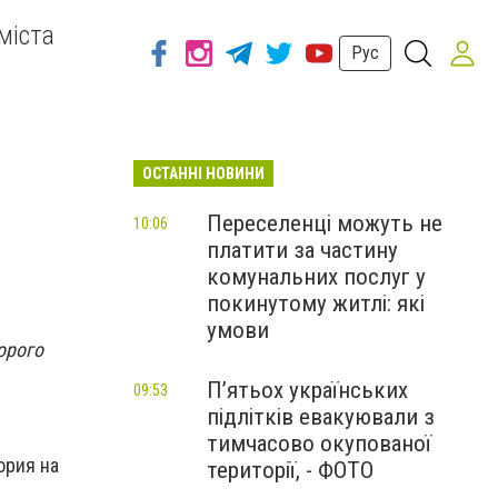
міста
Рус
ОСТАННІ НОВИНИ
Переселенці можуть не
10:06
платити за частину
комунальних послуг у
покинутому житлі: які
умови
орого
П’ятьох українських
09:53
підлітків евакуювали з
тимчасово окупованої
ория на
території, - ФОТО