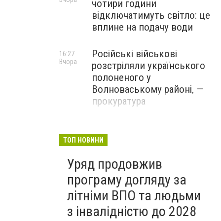
чотири години
відключатимуть світло: це
вплине на подачу води
Російські військові
16:27
Вчора
розстріляли українського
полоненого у
Волноваському районі, —
прокуратура
У Маріуполі окупаційна
16:06
Вчора
адміністрація оскаржує
ТОП НОВИНИ
визнане російськими
Уряд продовжив
судами право власності на
житло
програму догляду за
літніми ВПО та людьми
з інвалідністю до 2028