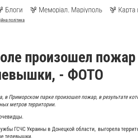
Блоги
Меморіал. Маріуполь
Карта 
ійна політика
оле произошел пожар
левышки, - ФОТО
та, в Приморском парке произошел пожар, в результате кот
ных метров территории.
очевидцы.
ужбы ГСЧС Украины в Донецкой области, выгорела террит
оне телевышки.