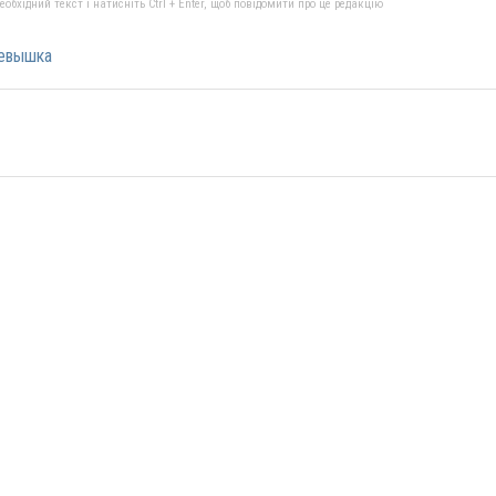
бхідний текст і натисніть Ctrl + Enter, щоб повідомити про це редакцію
евышка