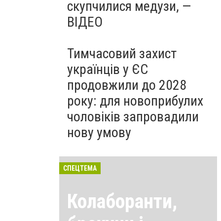
скупчилися медузи, —
ВІДЕО
Тимчасовий захист
українців у ЄС
продовжили до 2028
року: для новоприбулих
чоловіків запровадили
нову умову
СПЕЦТЕМА
Колаборанти,