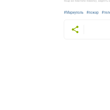
Якщо ви помітили помилку, виділіть нео
#Мариуполь
#пожар
#тел