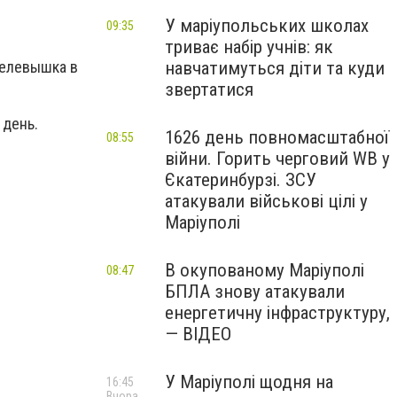
У маріупольських школах
09:35
триває набір учнів: як
Телевышка в
навчатимуться діти та куди
звертатися
 день.
1626 день повномасштабної
08:55
війни. Горить черговий WB у
Єкатеринбурзі. ЗСУ
атакували військові цілі у
Маріуполі
В окупованому Маріуполі
08:47
БПЛА знову атакували
енергетичну інфраструктуру,
— ВІДЕО
У Маріуполі щодня на
16:45
Вчора