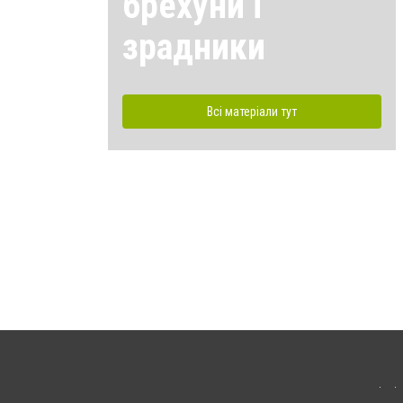
брехуни і
зрадники
Всі матеріали тут