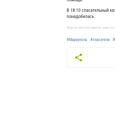
В 18:10 спасательный к
понадобилась.
Якщо ви помітили помилку, виділіть нео
#Мариуполь
#спасатели
#