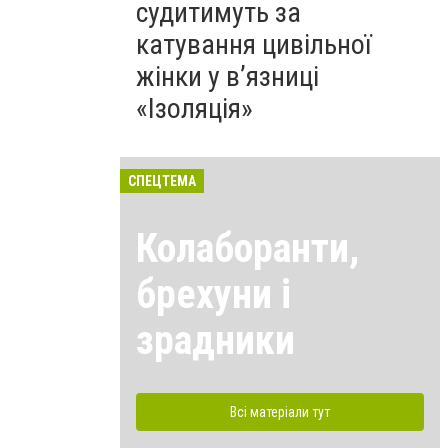
судитимуть за
катування цивільної
жінки у в’язниці
«Ізоляція»
СПЕЦТЕМА
Колаборанти,
брехуни і
зрадники
Всі матеріали тут