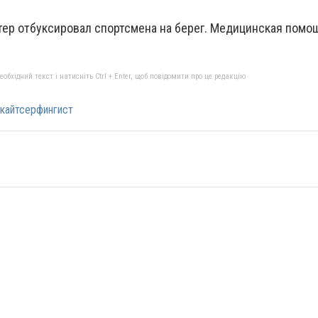
атер отбуксировал спортсмена на берег. Медицинская помо
бхідний текст і натисніть Ctrl + Enter, щоб повідомити про це редакцію
кайтсерфингист