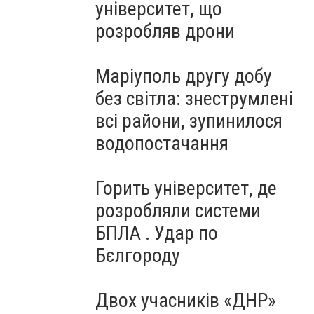
університет, що
розробляв дрони
Маріуполь другу добу
без світла: знеструмлені
всі райони, зупинилося
водопостачання
Горить університет, де
розробляли системи
БПЛА . Удар по
Бєлгороду
Двох учасників «ДНР»