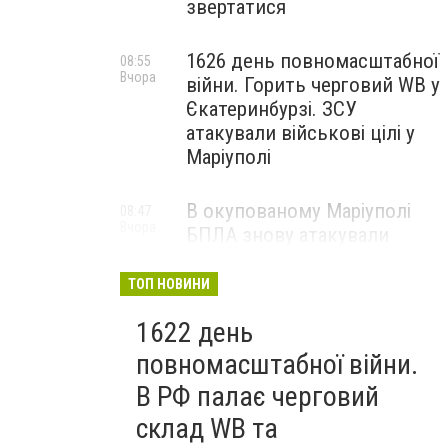
звертатися
1626 день повномасштабної
08:55
Вчора
війни. Горить черговий WB у
Єкатеринбурзі. ЗСУ
атакували військові цілі у
Маріуполі
В окупованому Маріуполі
08:47
Вчора
БПЛА знову атакували
енергетичну інфраструктуру,
— ВІДЕО
ТОП НОВИНИ
1622 день
повномасштабної війни.
В РФ палає черговий
склад WB та