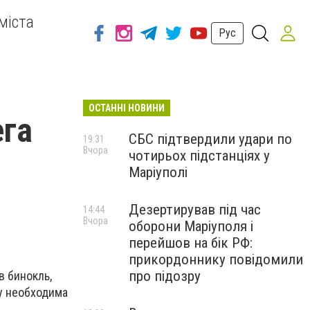
міста
Рус
ОСТАННІ НОВИНИ
ега
СБС підтвердили удари по
19:31
Вчора
чотирьох підстанціях у
Маріуполі
Дезертирував під час
14:44
Вчора
оборони Маріуполя і
перейшов на бік РФ:
прикордоннику повідомили
про підозру
в бинокль,
му необходима