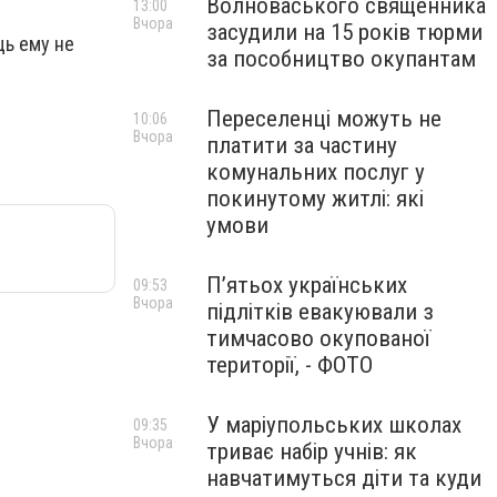
Волноваського священника
13:00
Вчора
засудили на 15 років тюрми
щь ему не
за пособництво окупантам
Переселенці можуть не
10:06
Вчора
платити за частину
комунальних послуг у
покинутому житлі: які
умови
П’ятьох українських
09:53
Вчора
підлітків евакуювали з
тимчасово окупованої
території, - ФОТО
У маріупольських школах
09:35
Вчора
триває набір учнів: як
навчатимуться діти та куди