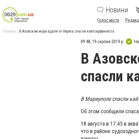
Новини
Голос міста
Редакц
Головна
В Азовском море вдали от берега спасли кайтсерфингиста
09:48, 19 серпня 2019 р.
На
В Азовск
спасли к
В Мариуполе спасли кай
Об этом сообщили спаса
18 августа в 17:45 в ак
что в районе судоходног
помощь.