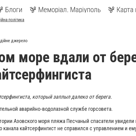
Блоги
Меморіал. Маріуполь
Карта 
ійна політика
дійне джерело
ом море вдали от бер
айтсерфингиста
тсерфингиста, который заплыл далеко от берега.
тельной аварийно-водолазной службе горсовета.
ватории Азовского моря пляжа Песчаный спасатели увидели 
о канала кайтсерфингист не справился с управлением и е