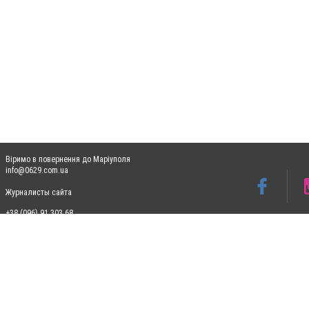
Віримо в повернення до Маріуполя
info@0629.com.ua
Журналисты сайта
+38 (096) 91 303 68
Допускається цитування матеріалів без отримання попередньої згоди 0629.com.ua за
пошукових систем гіперпосилання на цитовані статті не нижче другого абзацу в тек
Матеріали з плашками "Новини компаній", "Промо", "Партнерський матеріал", "Партнер
Реклама на сайті
Ф