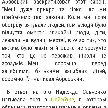
Аброськин раскритиковал этот закон.
"
Мені дуже прикро та гірко, що ми
приймаємо такі закони. Коли ми після
обстрілу рятували людей, там всюди було
відчуття смерті: звичайні люди, діти,
лежали на вулиці мертві, в очах тих, хто
вижив, було жахіття й цього не зрозуміє
той, хто це не пережив, ніколи не
зрозуміє...Мені соромно перед
загиблими, батьками загиблих дітей,
соромно…", - написал Аброськин.
В ответ на это Надежда Савченко
написала пост в
Фейсбуке
, в котором
обвинила правоохранительные органы в