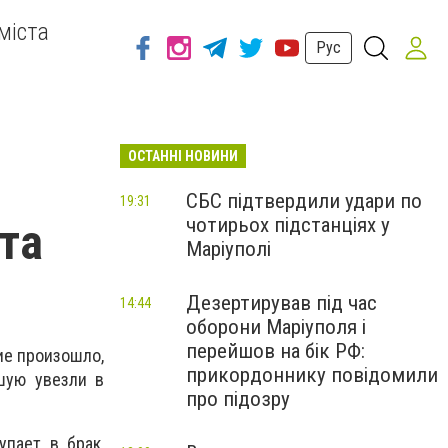
міста
Рус
ОСТАННІ НОВИНИ
СБС підтвердили удари по
19:31
чотирьох підстанціях у
та
Маріуполі
Дезертирував під час
14:44
оборони Маріуполя і
перейшов на бік РФ:
ие произошло,
прикордоннику повідомили
шую увезли в
про підозру
упает в брак,