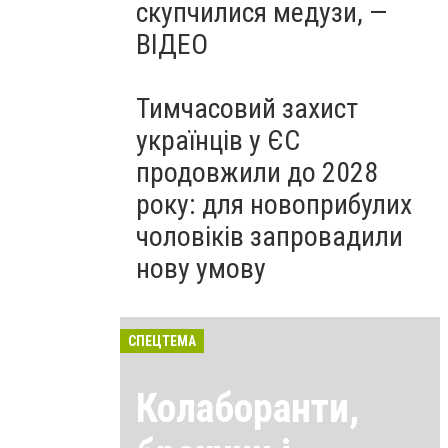
скупчилися медузи, —
ВІДЕО
Тимчасовий захист
українців у ЄС
продовжили до 2028
року: для новоприбулих
чоловіків запровадили
нову умову
СПЕЦТЕМА
Колаборанти,