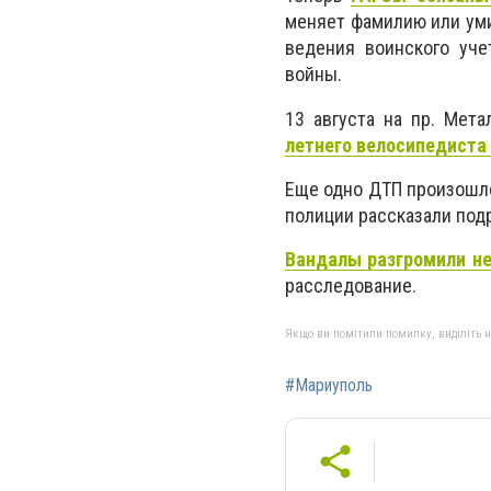
меняет фамилию или уми
ведения воинского уче
войны.
13 августа на пр. Мет
летнего велосипедиста
Еще одно ДТП произошло
полиции рассказали под
Вандалы разгромили не
расследование.
Якщо ви помітили помилку, виділіть нео
#Мариуполь