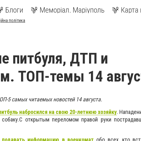
Блоги
Меморіал. Маріуполь
Карта 
ійна політика
е питбуля, ДТП и
м. ТОП-темы 14 авгус
ОП-5 самых читаемых новостей 14 августа.
питбуль набросился на свою 20-летнюю хозяйку
. Нападен
 собаку.С открытым переломом правой руки пострадав
 подавать информацию в военкомат
обо всех, кто вст