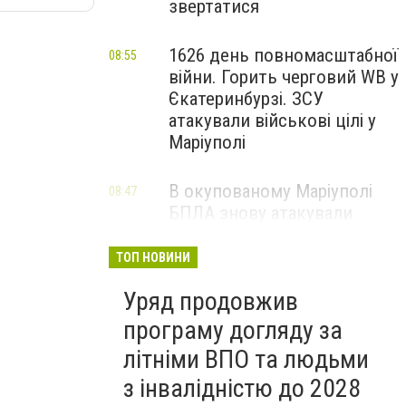
звертатися
1626 день повномасштабної
08:55
війни. Горить черговий WB у
Єкатеринбурзі. ЗСУ
атакували військові цілі у
Маріуполі
В окупованому Маріуполі
08:47
БПЛА знову атакували
енергетичну інфраструктуру,
— ВІДЕО
ТОП НОВИНИ
Уряд продовжив
програму догляду за
літніми ВПО та людьми
з інвалідністю до 2028