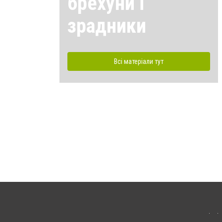
брехуни і
зрадники
Всі матеріали тут