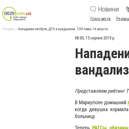
Новини
Голос міста
Редакц
Головна
Нападение питбуля, ДТП и вандализм. ТОП-темы 14 августа
08:00, 15 серпня 2019 р.
Нападени
вандализ
Представляем рейтинг Т
В Мариуполе домашний
когда девушка кормила
больницу.
Теперь
РАГСы обязаны