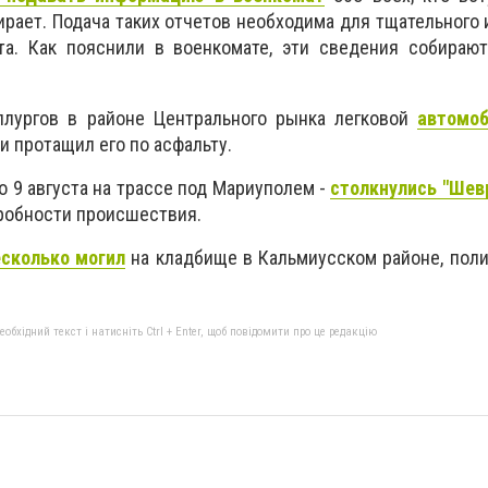
рает. Подача таких отчетов необходима для тщательного 
та. Как пояснили в военкомате, эти сведения собирают
аллургов в районе Центрального рынка легковой
автомоб
и протащил его по асфальту.
 9 августа на трассе под Мариуполем -
столкнулись "Шев
робности происшествия.
сколько могил
на кладбище в Кальмиусском районе, пол
бхідний текст і натисніть Ctrl + Enter, щоб повідомити про це редакцію