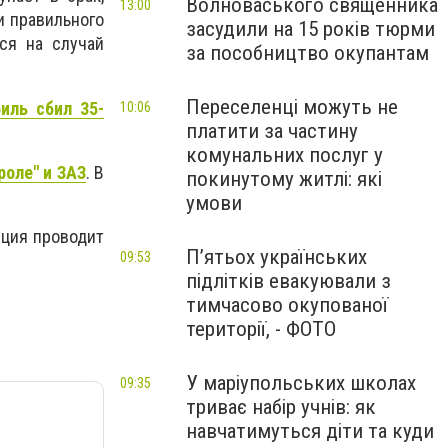
Волноваського священника
13:00
и правильного
засудили на 15 років тюрми
ся на случай
за пособництво окупантам
Переселенці можуть не
иль сбил 35-
10:06
платити за частину
комунальних послуг у
роле" и ЗАЗ
. В
покинутому житлі: які
умови
иция проводит
П’ятьох українських
09:53
підлітків евакуювали з
тимчасово окупованої
території, - ФОТО
У маріупольських школах
09:35
триває набір учнів: як
навчатимуться діти та куди