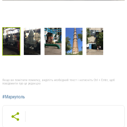
Якщо ви помітили помилку, виділіть необхідний текст і натисніть Ctrl + Enter, щоб
повідомити про це редакцію
#Мариуполь