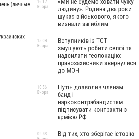
«Ми не будемо ховати чужу
16:17
чень (личные
Вчора
людину». Родина два роки
шукає військового, якого
визнали загиблим
украинских
Вступників із ТОТ
15:04
Вчора
змушують робити селфі та
надсилати геолокацію:
правозахисники звернулися
до МОН
Путін дозволив членам
10:56
Вчора
банд і
наркоконтрабандистам
підписувати контракти з
армією РФ
Від тих, хто зберігає історію
09:43
Вчора