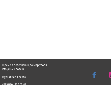
Віримо в повернення до Маріуполя
info@0629.com.ua
Журналисты сайта
+38 (096) 91 303 68
Допускається цитування матеріалів без отримання попередньої згоди 0629.com.ua за
пошукових систем гіперпосилання на цитовані статті не нижче другого абзацу в тек
Матеріали з плашками "Новини компаній", "Промо", "Партнерський матеріал", "Партнер