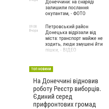
Донеччини: на снаряді
залишили послання
окупантам, - ФОТО
Петровський район
09:08
Вчора
Донецька відрізали від
міста: транспорт майже не
ходить, люди змушені йти
пішки, - ВІДЕО
1624 день повномасштабної
08:54
Вчора
війни. РФ вдарила
ТОП НОВИНИ
«Іскандерами» по Київщині і
На Донеччині відновив
столиці. 15 людей загинули.
В Росії палають
роботу Реєстр виборців.
енергопідстанції та
Єдиний серед
черговий WB
прифронтових громад