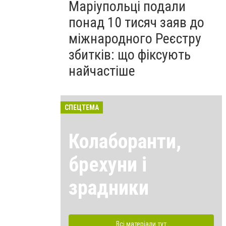
Маріупольці подали
понад 10 тисяч заяв до
міжнародного Реєстру
збитків: що фіксують
найчастіше
СПЕЦТЕМА
Колаборанти,
брехуни і
зрадники
Всі матеріали тут