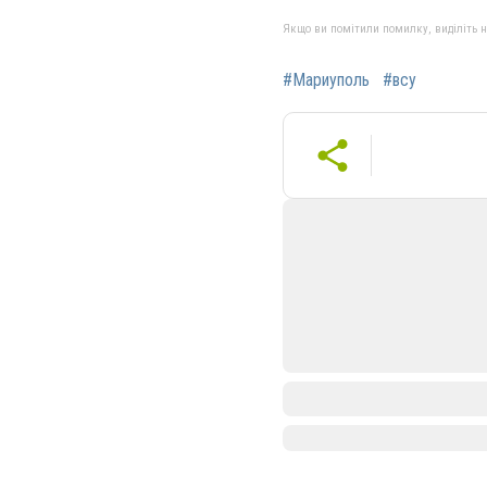
Якщо ви помітили помилку, виділіть нео
#Мариуполь
#всу