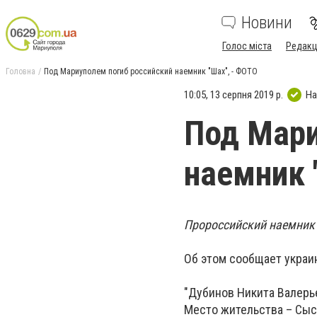
Новини
Голос міста
Редакц
Головна
Под Мариуполем погиб российский наемник "Шах", - ФОТО
10:05, 13 серпня 2019 р.
На
Под Мари
наемник 
Пророссийский наемник
Об этом сообщает украи
"Дубинов Никита Валерье
Место жительства – Сыс