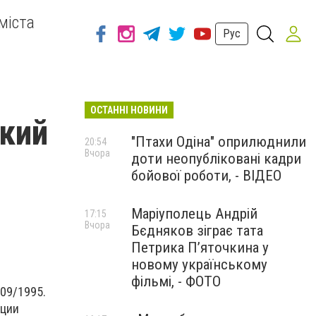
міста
Рус
ОСТАННІ НОВИНИ
кий
"Птахи Одіна" оприлюднили
20:54
Вчора
доти неопубліковані кадри
бойової роботи, - ВІДЕО
Маріуполець Андрій
17:15
Вчора
Бєдняков зіграє тата
Петрика П’яточкина у
новому українському
фільмі, - ФОТО
09/1995.
иции