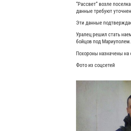
“Рассвет” возле поселка
данные требуют уточнени
Эти данные подтверждае
Уралец решил стать наем
бойцов под Мариуполем.
Похороны назначены на 
Фото из соцсетей