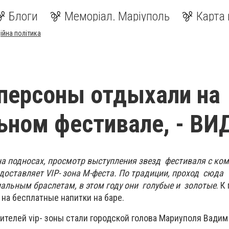
Блоги
Меморіал. Маріуполь
Карта 
ійна політика
 персоны отдыхали на
ном фестивале, - ВИ
на подносах, просмотр выступления звезд фестиваля с ком
оставляет VIP- зона М-феста. По традиции, проход сюда
иальным браслетам, в этом году они голубые и золотые
. К
на бесплатные напитки на баре.
ителей vip- зоны стали городской голова Мариуполя Вадим