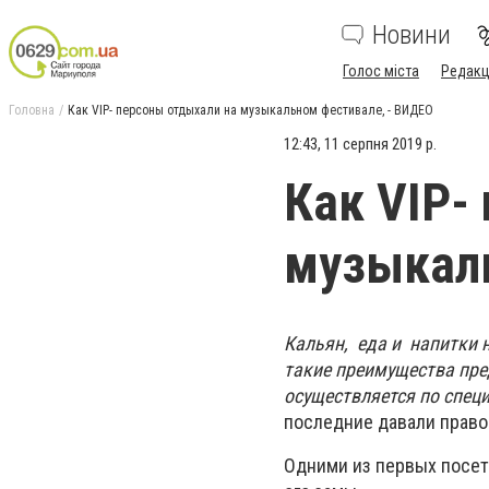
Новини
Голос міста
Редакц
Головна
Как VIP- персоны отдыхали на музыкальном фестивале, - ВИДЕО
12:43, 11 серпня 2019 р.
Как VIP-
музыкаль
Кальян, еда и напитки 
такие
преимущества пред
осуществляется по спец
последние давали право 
Одними из первых посет