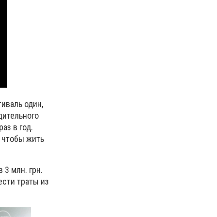
иваль один,
дительного
аз в год.
, чтобы жить
3 млн. грн.
ести траты из