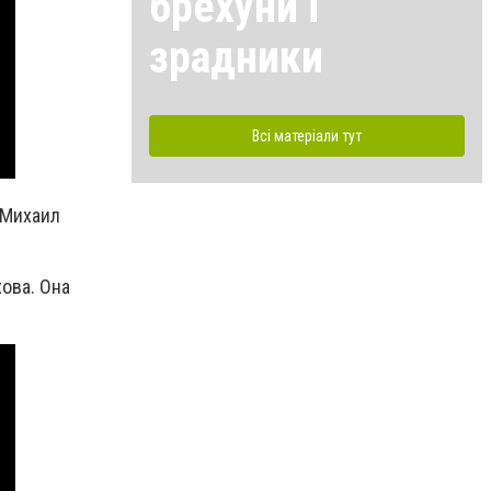
брехуни і
зрадники
Всі матеріали тут
 Михаил
ова. Она