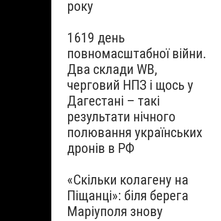
року
1619 день
повномасштабної війни.
Два склади WB,
черговий НПЗ і щось у
Дагестані – такі
результати нічного
полювання українських
дронів в РФ
«Скільки колагену на
Піщанці»: біля берега
Маріуполя знову