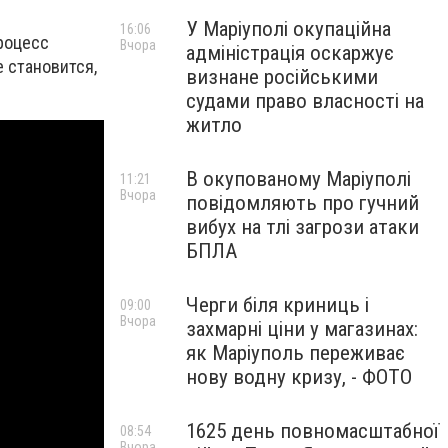
У Маріуполі окупаційна
16:06
роцесс
Вчора
адміністрація оскаржує
 становится,
визнане російськими
судами право власності на
житло
В окупованому Маріуполі
11:21
Вчора
повідомляють про гучний
вибух на тлі загрози атаки
БПЛА
Черги біля криниць і
09:00
Вчора
захмарні ціни у магазинах:
як Маріуполь переживає
нову водну кризу, - ФОТО
1625 день повномасштабної
08:54
Вчора