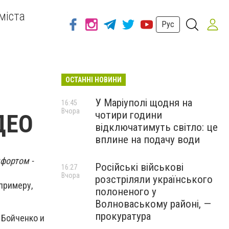
міста
Рус
ОСТАННІ НОВИНИ
У Маріуполі щодня на
16:45
Вчора
чотири години
ДЕО
відключатимуть світло: це
вплине на подачу води
фортом -
Російські військові
16:27
Вчора
розстріляли українського
 примеру,
полоненого у
Волноваському районі, —
прокуратура
 Бойченко и