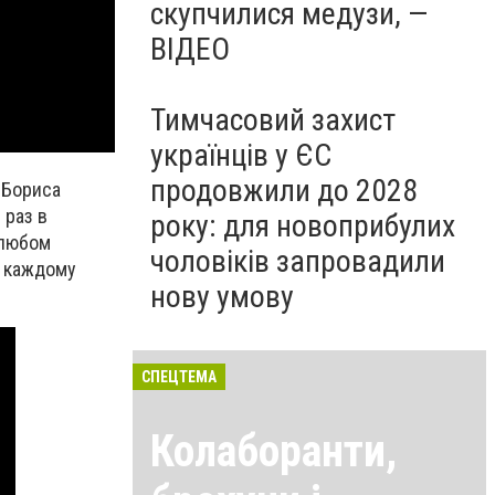
скупчилися медузи, —
ВІДЕО
Тимчасовий захист
українців у ЄС
продовжили до 2028
 Бориса
 раз в
року: для новоприбулих
 любом
чоловіків запровадили
к каждому
нову умову
СПЕЦТЕМА
Колаборанти,