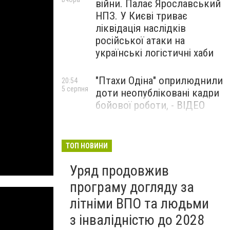
війни. Палає Ярославський
НПЗ. У Києві триває
ліквідація наслідків
російської атаки на
українські логістичні хаби
"Птахи Одіна" оприлюднили
20:54
5 серпня
доти неопубліковані кадри
бойової роботи, - ВІДЕО
Маріуполець Андрій
17:15
5 серпня
Бєдняков зіграє тата
ТОП НОВИНИ
Петрика П’яточкина у
Уряд продовжив
новому українському
фільмі, - ФОТО
програму догляду за
літніми ВПО та людьми
з інвалідністю до 2028