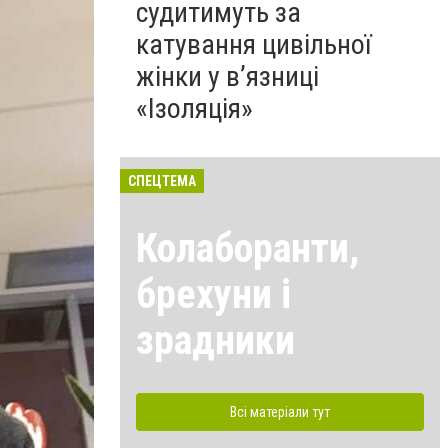
судитимуть за
катування цивільної
жінки у в’язниці
«Ізоляція»
СПЕЦТЕМА
Колаборанти,
брехуни і
зрадники
Всі матеріали тут