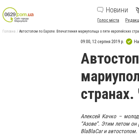
Новини
Голос міста
Редакц
Головна
Автостопом по Европе. Впечатления мариупольца о пяти европейских стра
09:00, 12 серпня 2019 р.
На
Автостоп
мариупол
странах.
Алексей Качко – молод
“Азове”. Этим летом он
BlaBlaCar и автостопом.