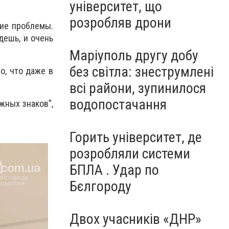
університет, що
розробляв дрони
шие проблемы.
дешь, и очень
Маріуполь другу добу
без світла: знеструмлені
о, что даже в
всі райони, зупинилося
водопостачання
жных знаков”,
Горить університет, де
розробляли системи
БПЛА . Удар по
Бєлгороду
Двох учасників «ДНР»