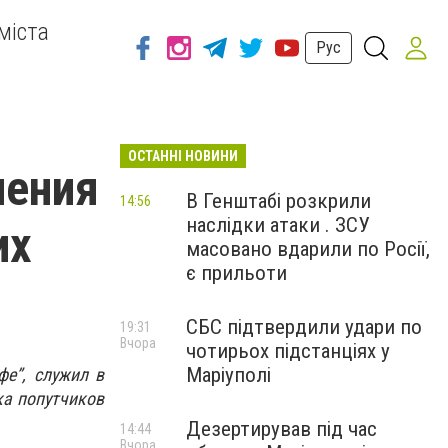
міста
Рус
ОСТАННІ НОВИНИ
ления
В Генштабі розкрили
14:56
наслідки атаки . ЗСУ
их
масовано вдарили по Росії,
є прильоти
СБС підтвердили удари по
19:31
Вчора
чотирьох підстанціях у
Маріуполі
фе”, служил в
ка попутчиков
Дезертирував під час
14:44
Вчора