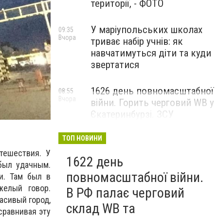
території, - ФОТО
У маріупольських школах
09:35
Вчора
триває набір учнів: як
навчатимуться діти та куди
звертатися
1626 день повномасштабної
08:55
Вчора
війни. Горить черговий WB у
Єкатеринбурзі. ЗСУ
атакували військові цілі у
Маріуполі
ТОП НОВИНИ
тешествия. У
1622 день
был удачным.
повномасштабної війни.
и. Там был в
желый говор.
В РФ палає черговий
асивый город,
склад WB та
 сравнивая эту