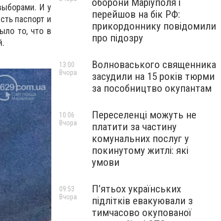
оборони Маріуполя і
выборами. И у
перейшов на бік РФ:
есть паспорт и
прикордоннику повідомили
ыло то, что в
про підозру
й.
Волноваського священника
13:00
Вчора
засудили на 15 років тюрми
за пособництво окупантам
Переселенці можуть не
10:06
Вчора
платити за частину
комунальних послуг у
покинутому житлі: які
умови
П’ятьох українських
09:53
Вчора
підлітків евакуювали з
тимчасово окупованої