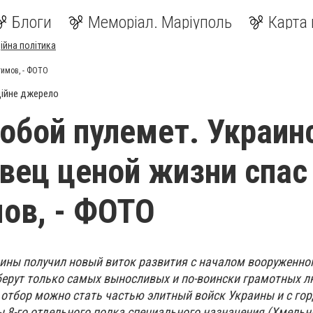
Блоги
Меморіал. Маріуполь
Карта 
ійна політика
тимов, - ФОТО
ійне джерело
обой пулемет. Украин
вец ценой жизни спас
ов, - ФОТО
ины получил новый виток развития с началом вооруженно
 берут только самых выносливых и по-воински грамотных 
отбор можно стать частью элитный войск Украины и с го
ы 8-го отдельного полка специального назначения (Хмель