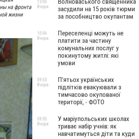
Волноваського священника
13:00
ены на фронта
Вчора
засудили на 15 років тюрми
ной жизни
за пособництво окупантам
Переселенці можуть не
10:06
Вчора
платити за частину
комунальних послуг у
покинутому житлі: які
умови
П’ятьох українських
09:53
Вчора
підлітків евакуювали з
тимчасово окупованої
території, - ФОТО
У маріупольських школах
09:35
Вчора
триває набір учнів: як
навчатимуться діти та куди