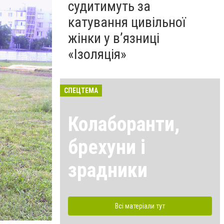
судитимуть за
катування цивільної
жінки у в’язниці
«Ізоляція»
СПЕЦТЕМА
Колаборанти,
брехуни і
зрадники
Всі матеріали тут