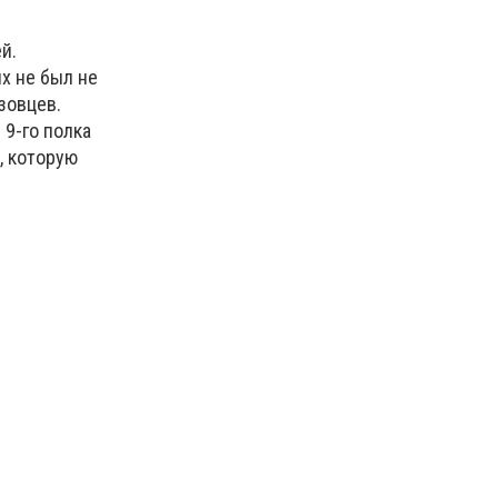
й.
их не был не
азовцев.
 9-го полка
, которую