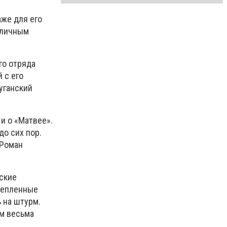
аже для его
тличным
го отряда
 с его
уганский
 и о «Матвее».
о сих пор.
 Роман
йские
репленные
 на штурм.
им весьма