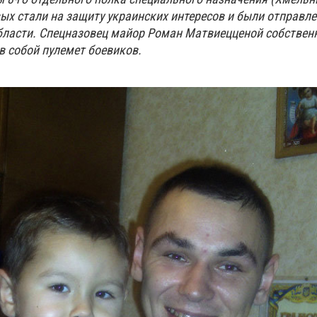
вых стали на защиту украинских интересов и были отправл
бласти. Спецназовец майор Роман Матвиец
ценой собствен
в собой пулемет боевиков.