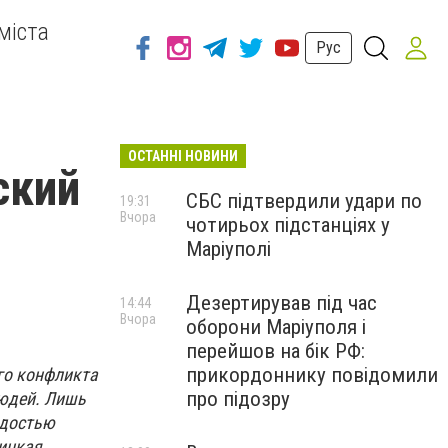
міста
Рус
ОСТАННІ НОВИНИ
ский
СБС підтвердили удари по
19:31
Вчора
чотирьох підстанціях у
Маріуполі
Дезертирував під час
14:44
Вчора
оборони Маріуполя і
перейшов на бік РФ:
прикордоннику повідомили
го конфликта
про підозру
людей. Лишь
рдостью
ницкая