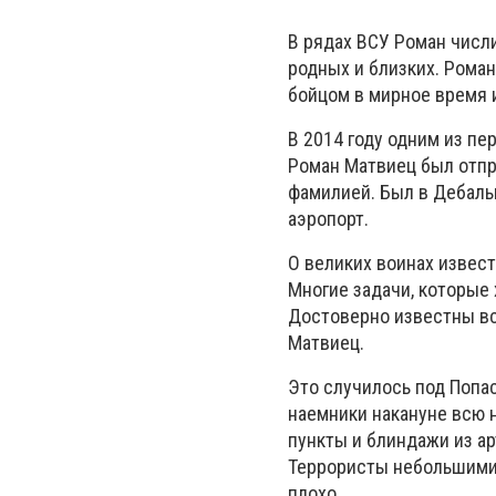
В рядах ВСУ Роман числи
родных и близких. Роман
бойцом в мирное время и
В 2014 году одним из п
Роман Матвиец был отпр
фамилией. Был в Дебальц
аэропорт.
О великих воинах извест
Многие задачи, которые
Достоверно известны вс
Матвиец.
Это случилось под Попас
наемники накануне всю 
пункты и блиндажи из ар
Террористы небольшими 
плохо.