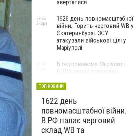
звертатися
1626 день повномасштабної
08:55
Вчора
війни. Горить черговий WB у
Єкатеринбурзі. ЗСУ
атакували військові цілі у
Маріуполі
В окупованому Маріуполі
08:47
Вчора
БПЛА знову атакували
енергетичну інфраструктуру,
— ВІДЕО
ТОП НОВИНИ
1622 день
повномасштабної війни.
В РФ палає черговий
склад WB та