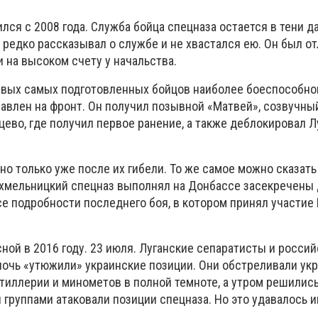
лся с 2008 года. Служба бойца спецназа остается в тени д
 редко рассказывал о службе и не хвастался ею. Он был о
 на высоком счету у начальства.
ервых самых подготовленных бойцов наиболее боеспособно
авлен на фронт. Он получил позывной «Матвей», созвучный
ево, где получил первое ранение, а также деблокировал Л
но только уже после их гибели. То же самое можно сказать
 хмельницкий спецназ выполнял на Донбассе засекречены д
е подробности последнего боя, в котором принял участие
ной в 2016 году. 23 июля. Луганские сепаратисты и росси
ночь «утюжили» украинские позиции. Они обстреливали ук
тиллерии и минометов в полной темноте, а утром решились
группами атаковали позиции спецназа. Но это удавалось 