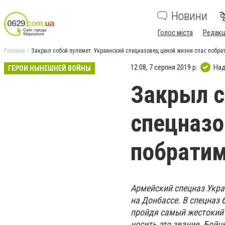
Новини
Голос міста
Редакц
Головна
Закрыл собой пулемет. Украинский спецназовец ценой жизни спас побра
12:08, 7 серпня 2019 р.
Над
ГЕРОИ НЫНЕШНЕЙ ВОЙНЫ
Закрыл с
спецназо
побратим
Армейский спецназ Укра
на Донбассе. В спецназ
пройдя самый жестокий 
носить это звание. Бойц