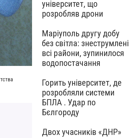
університет, що
розробляв дрони
Маріуполь другу добу
без світла: знеструмлені
всі райони, зупинилося
водопостачання
етства
Горить університет, де
розробляли системи
БПЛА . Удар по
Бєлгороду
Двох учасників «ДНР»