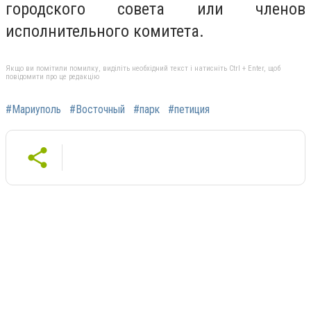
городского совета или членов
исполнительного комитета.
Якщо ви помітили помилку, виділіть необхідний текст і натисніть Ctrl + Enter, щоб
повідомити про це редакцію
#Мариуполь
#Восточный
#парк
#петиция