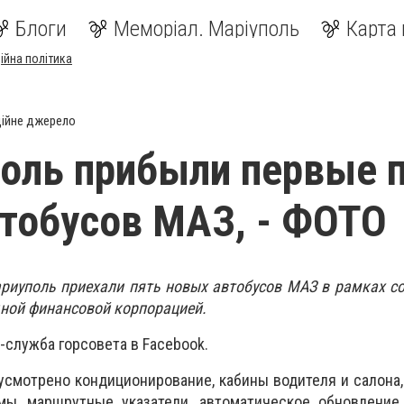
Блоги
Меморіал. Маріуполь
Карта 
ійна політика
ійне джерело
оль прибыли первые 
тобусов МАЗ, - ФОТО
Мариуполь приехали пять новых автобусов МАЗ в рамках с
дной финансовой корпорацией.
-служба горсовета в Facebook.
усмотрено кондиционирование, кабины водителя и салона
ы, маршрутные указатели, автоматическое обновление 