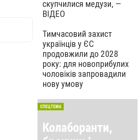
скупчилися медузи, —
ВІДЕО
Тимчасовий захист
українців у ЄС
продовжили до 2028
року: для новоприбулих
чоловіків запровадили
нову умову
СПЕЦТЕМА
Колаборанти,