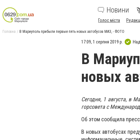
Новини
Голос міста
Редакц
Головна
В Мариуполь прибыли первые пять новых автобусов МАЗ, - ФОТО
17:09, 1 серпня 2019 р.
Над
В Мариуп
новых ав
Сегодня, 1 августа, в 
горсовета с Междунаро
Об этом сообщила пресс
В новых автобусах пред
информационные систем