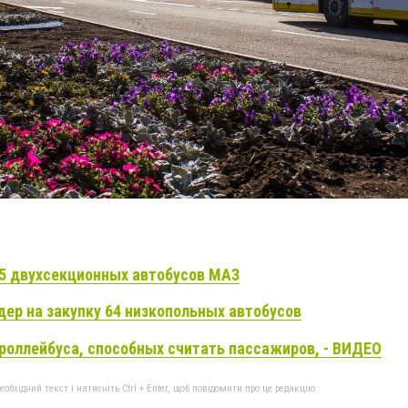
15 двухсекционных автобусов МАЗ
ер на закупку 64 низкопольных автобусов
троллейбуса, способных считать пассажиров, - ВИДЕО
бхідний текст і натисніть Ctrl + Enter, щоб повідомити про це редакцію