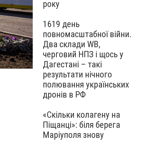
року
1619 день
повномасштабної війни.
Два склади WB,
черговий НПЗ і щось у
Дагестані – такі
результати нічного
полювання українських
дронів в РФ
«Скільки колагену на
Піщанці»: біля берега
Маріуполя знову