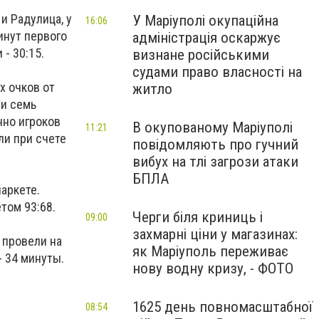
и Радулица, у
У Маріуполі окупаційна
16:06
инут первого
адміністрація оскаржує
- 30:15.
визнане російськими
судами право власності на
х очков от
житло
ти семь
нно игроков
В окупованому Маріуполі
11:21
ли при счете
повідомляють про гучний
вибух на тлі загрози атаки
БПЛА
аркете.
том 93:68.
Черги біля криниць і
09:00
захмарні ціни у магазинах:
 провели на
як Маріуполь переживає
- 34 минуты.
нову водну кризу, - ФОТО
1625 день повномасштабної
08:54