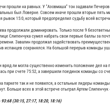
чи прошли на равных. У "Азовмаша" тон задавали Печеров 
тальных был Ловерне. Совсем иначе прошли вторые пять м
я рывок 15:0, который предопределил судьбу всей встречи 
яева продолжали доминировать. Только после 9 безответны
 лице Слипенчука сумел набрать свои первые баллы за поч
 времени. Завалин продолжал задействовать преимуществе
рыв испанцев сохранялся. На большой перерыв команды уш
и вряд ли могла существенно изменить положение дел на п
ась при счете 75:52, а завершили поединок команды со сче
на паркете так и не появился, а остальные лидеры команды
т. Больше всех в этой встрече отыграл Артем Слипенчук 
93:68 (30:15, 27:17, 18:20, 18:16)