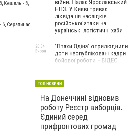
війни. Палає Ярославський
8, Кешель - 8,
НПЗ. У Києві триває
ліквідація наслідків
російської атаки на
- 6, Серапинас
українські логістичні хаби
"Птахи Одіна" оприлюднили
20:54
Вчора
доти неопубліковані кадри
бойової роботи, - ВІДЕО
Маріуполець Андрій
17:15
Вчора
Бєдняков зіграє тата
ТОП НОВИНИ
Петрика П’яточкина у
На Донеччині відновив
новому українському
фільмі, - ФОТО
роботу Реєстр виборців.
Єдиний серед
прифронтових громад