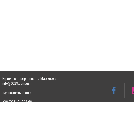
Віримо в повернення до Маріуполя
info@0629.com.ua
Журналисты сайта
+38 (096) 91 303 68
Допускається цитування матеріалів без отримання попередньої згоди 0629.com.ua за
пошукових систем гіперпосилання на цитовані статті не нижче другого абзацу в тек
Матеріали з плашками "Новини компаній", "Промо", "Партнерський матеріал", "Партнер