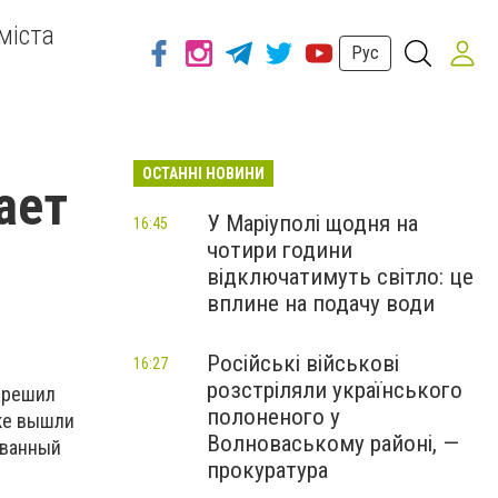
міста
Рус
ОСТАННІ НОВИНИ
ает
У Маріуполі щодня на
16:45
чотири години
відключатимуть світло: це
вплине на подачу води
Російські військові
16:27
розстріляли українського
н решил
полоненого у
рке вышли
Волноваському районі, —
ованный
прокуратура