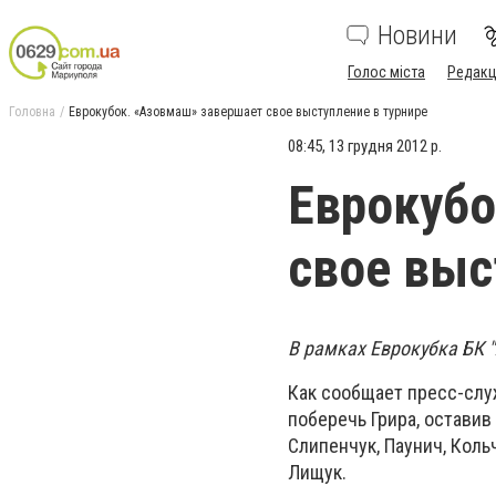
Новини
Голос міста
Редакц
Головна
Еврокубок. «Азовмаш» завершает свое выступление в турнире
08:45, 13 грудня 2012 р.
Еврокубо
свое выс
В рамках Еврокубка БК "
Как сообщает пресс-слу
поберечь Грира, остави
Слипенчук, Паунич, Коль
Лищук.