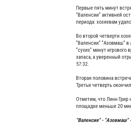
Первые пять минут встре
"Валенсии" активней ос
периода: хозяевам удалс
Во второй четверти хоз
"Валенсии" "Азовмаш" в
"сухих" минут игрового
запаса, а уверенный от
57:32.
Вторая половина встреч
Третья четверть окончил
Отметим, что Линн Грир 
площадке меньше 20 мину
"Валенсия" - "Азовмаш" - 