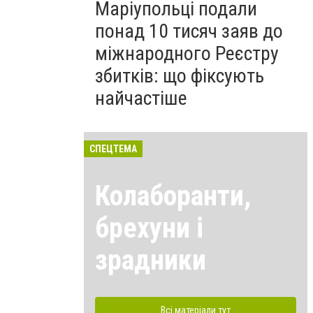
Маріупольці подали
понад 10 тисяч заяв до
міжнародного Реєстру
збитків: що фіксують
найчастіше
СПЕЦТЕМА
Колаборанти,
брехуни і
зрадники
Всі матеріали тут