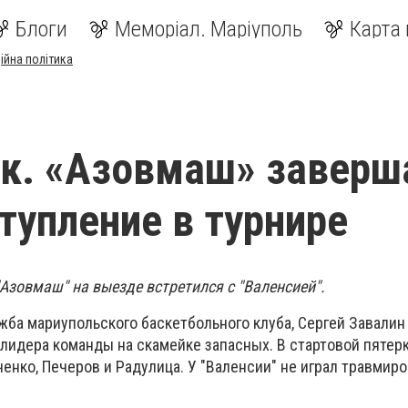
Блоги
Меморіал. Маріуполь
Карта 
ійна політика
к. «Азовмаш» заверш
тупление в турнире
Азовмаш" на выезде встретился с "Валенсией".
жба мариупольского баскетбольного клуба, Сергей Завали
в лидера команды на скамейке запасных. В стартовой пяте
ченко, Печеров и Радулица. У "Валенсии" не играл травмир